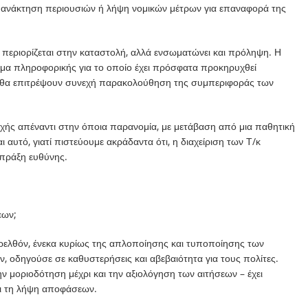
 ανάκτηση περιουσιών ή λήψη νομικών μέτρων για επαναφορά της
ν περιορίζεται στην καταστολή, αλλά ενσωματώνει και πρόληψη. Η
ημα πληροφορικής για το οποίο έχει πρόσφατα προκηρυχθεί
 θα επιτρέψουν συνεχή παρακολούθηση της συμπεριφοράς των
οχής απέναντι στην όποια παρανομία, με μετάβαση από μια παθητική
ι αυτό, γιατί πιστεύουμε ακράδαντα ότι, η διαχείριση των Τ/κ
ι πράξη ευθύνης.
εων;
αρελθόν, ένεκα κυρίως της απλοποίησης και τυποποίησης των
ν, οδηγούσε σε καθυστερήσεις και αβεβαιότητα για τους πολίτες.
 μοριοδότηση μέχρι και την αξιολόγηση των αιτήσεων – έχει
νει τη λήψη αποφάσεων.