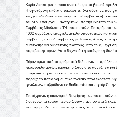
Κυρία Λακκοτρυπη, ποια είναι σήμερα τα βασικά προβλ
Η υφιστάμενη εικόνα αποκαλύπτει ένα σύστημα που για 
ελέγχου (διαδικασιών/αποφάσεων/συμβάσεων), όσο και 
του νυν Υπουργού Εσωτερικών υπό την ιδιότητά του ως
Συμβάσεις Μίσθωσης Τ/Κ περιουσιών. Τα ευρήματα των 
4032 συμβάσεις επαγγελματικών υποστατικών και ανο
σύμβασης, σε 864 συμβάσεις με Τοπικές Αρχές, καταγρά
Μίσθωσης για οικιστικούς σκοπούς. Από τους μέχρι σή
παραβίασης όρων. Αυτό δείχνει ότι η κατάχρηση δεν ήτ
Πέραν όμως από τα αριθμητικά δεδομένα, το πρόβλημα 
περιουσιών αυτών, χαρακτηριζόταν από ασυνέπεια και έ
αντιμετώπιση παρόμοιων περιπτώσεων και την άνιση με
παρείχε το παλιό νομοθετικό πλαίσιο στον εκάστοτε Κη
εργαλείων, επιβράδυνε τις διαδικασίες και περιόριζε τ
Ταυτόχρονα, η οικονομική διαχείριση των περιουσιών α
δισ. ευρώ, τα έσοδα περιορίζονταν περίπου στα 5 εκατ
που εφαρμοζόταν, η οποία εμφανώς δεν αντανακλούσε 