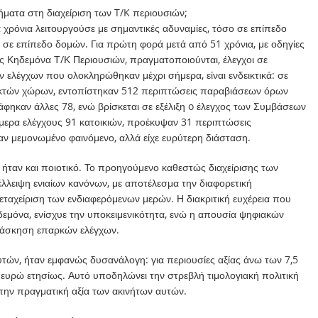
ήματα στη διαχείριση των T/K περιουσιών;
χρόνια λειτουργούσε με σημαντικές αδυναμίες, τόσο σε επίπεδο
σε επίπεδο δομών. Για πρώτη φορά μετά από 51 χρόνια, με οδηγίες
 Κηδεμόνα Τ/Κ Περιουσιών, πραγματοποιούνται, έλεγχοι σε
ελέγχων που ολοκληρώθηκαν μέχρι σήμερα, είναι ενδεικτικά: σε
ικτών χώρων, εντοπίστηκαν 512 περιπτώσεις παραβιάσεων όρων
φηκαν άλλες 78, ενώ βρίσκεται σε εξέλιξη o έλεγχος των Συμβάσεων
μερα ελέγχους 91 κατοικιών, προέκυψαν 31 περιπτώσεις
αν μεμονωμένο φαινόμενο, αλλά είχε ευρύτερη διάσταση.
ήταν και ποιοτικό. Το προηγούμενο καθεστώς διαχείρισης των
λλειψη ενιαίων κανόνων, με αποτέλεσμα την διαφορετική
ταχείριση των ενδιαφερόμενων μερών. Η διακριτική ευχέρεια που
δεμόνα, ενίσχυε την υποκειμενικότητα, ενώ η απουσία ψηφιακών
ην άσκηση επαρκών ελέγχων.
υτών, ήταν εμφανώς δυσανάλογη: για περιουσίες αξίας άνω των 7,5
. ευρώ ετησίως. Αυτό υποδηλώνει την στρεβλή τιμολογιακή πολιτική
την πραγματική αξία των ακινήτων αυτών.