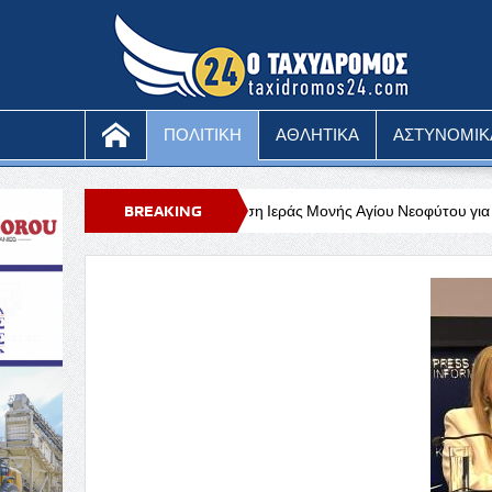
ΠΟΛΙΤΙΚΗ
ΑΘΛΗΤΙΚΑ
ΑΣΤΥΝΟΜΙΚ
ματεύσιμη»
Θέση Ιεράς Μονής Αγίου Νεοφύτου για το επεισόδιο
BREAKING
 βομβαρδισμούς στην Τηλλυρία
NEWS