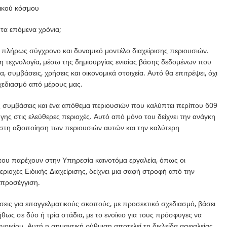
γικού κόσμου
 τα επόμενα χρόνια;
α πλήρως σύγχρονο και δυναμικό μοντέλο διαχείρισης περιουσιών.
η τεχνολογία, μέσω της δημιουργίας ενιαίας βάσης δεδομένων που
, συμβάσεις, χρήσεις και οικονομικά στοιχεία. Αυτό θα επιτρέψει, όχι
σχεδιασμό από μέρους μας.
ς συμβάσεις και ένα απόθεμα περιουσιών που καλύπτει περίπου 609
γης στις ελεύθερες περιοχές. Αυτό από μόνο του δείχνει την ανάγκη
τιστη αξιοποίηση των περιουσιών αυτών και την καλύτερη
ου παρέχουν στην Υπηρεσία καινοτόμα εργαλεία, όπως οι
εριοχές Ειδικής Διαχείρισης, δείχνει μια σαφή στροφή από την
ή προσέγγιση.
ις για επαγγελματικούς σκοπούς, με προσεκτικό σχεδιασμό, βάσει
ς σε δύο ή τρία στάδια, με το ενοίκιο για τους πρόσφυγες να
νοικίου. Αυτή η σημαντική ρύθμιση αποτελεί τη δικλείδα ασφαλείας