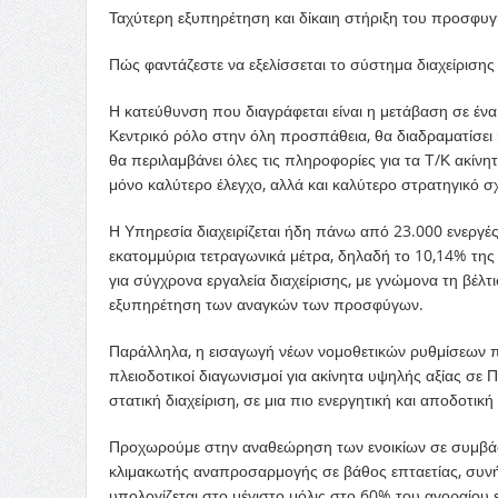
Ταχύτερη εξυπηρέτηση και δίκαιη στήριξη του προσφυ
Πώς φαντάζεστε να εξελίσσεται το σύστημα διαχείρισης
Η κατεύθυνση που διαγράφεται είναι η μετάβαση σε έν
Κεντρικό ρόλο στην όλη προσπάθεια, θα διαδραματίσει 
θα περιλαμβάνει όλες τις πληροφορίες για τα Τ/Κ ακίνητα
μόνο καλύτερο έλεγχο, αλλά και καλύτερο στρατηγικό 
Η Υπηρεσία διαχειρίζεται ήδη πάνω από 23.000 ενεργέ
εκατομμύρια τετραγωνικά μέτρα, δηλαδή το 10,14% της 
για σύγχρονα εργαλεία διαχείρισης, με γνώμονα τη βέλ
εξυπηρέτηση των αναγκών των προσφύγων.
Παράλληλα, η εισαγωγή νέων νομοθετικών ρυθμίσεων π
πλειοδοτικοί διαγωνισμοί για ακίνητα υψηλής αξίας σε Π
στατική διαχείριση, σε μια πιο ενεργητική και αποδοτικ
Προχωρούμε στην αναθεώρηση των ενοικίων σε συμβάσε
κλιμακωτής αναπροσαρμογής σε βάθος επταετίας, συνήθω
υπολογίζεται στο μέγιστο μόλις στο 60% του αγοραίου ε