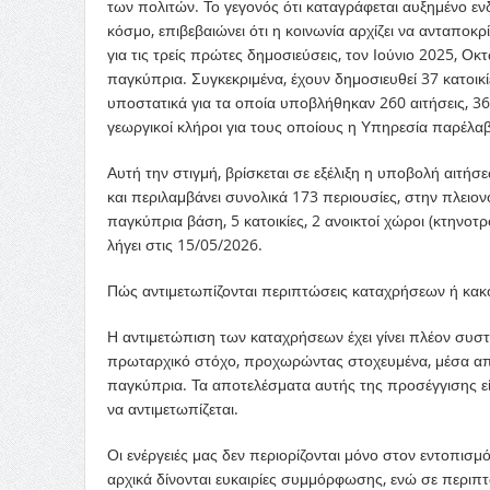
των πολιτών. Το γεγονός ότι καταγράφεται αυξημένο 
κόσμο, επιβεβαιώνει ότι η κοινωνία αρχίζει να ανταποκρί
για τις τρείς πρώτες δημοσιεύσεις, τον Ιούνιο 2025, 
παγκύπρια. Συγκεκριμένα, έχουν δημοσιευθεί 37 κατοικί
υποστατικά για τα οποία υποβλήθηκαν 260 αιτήσεις, 36
γεωργικοί κλήροι για τους οποίους η Υπηρεσία παρέλαβε
Αυτή την στιγμή, βρίσκεται σε εξέλιξη η υποβολή αιτήσε
και περιλαμβάνει συνολικά 173 περιουσίες, στην πλειον
παγκύπρια βάση, 5 κατοικίες, 2 ανοικτοί χώροι (κτηνοτ
λήγει στις 15/05/2026.
Πώς αντιμετωπίζονται περιπτώσεις καταχρήσεων ή κακο
Η αντιμετώπιση των καταχρήσεων έχει γίνει πλέον συστ
πρωταρχικό στόχο, προχωρώντας στοχευμένα, μέσα απ
παγκύπρια. Τα αποτελέσματα αυτής της προσέγγισης είν
να αντιμετωπίζεται.
Οι ενέργειές μας δεν περιορίζονται μόνο στον εντοπισ
αρχικά δίνονται ευκαιρίες συμμόρφωσης, ενώ σε περιπ