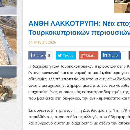
ΑΝΘΗ ΛΑΚΚΟΤΡΥΠΗ: Νέα εποχή
Τουρκοκυπριακών περιουσιώ
on:
May 21, 2026
Share
Tweet
Share
Share
0
Η διαχείριση των Τουρκοκυπριακών περιουσιών στην Κύ
έντονη κοινωνική και οικονομική σημασία, ιδιαίτερα για
αδυναμίες, ελλιπή εποπτεία και απουσία ενιαίων διαδι
άνισης μεταχείρισης. Σήμερα, μέσα από ένα νέο νομοθε
επιχειρείται ένας ουσιαστικός επαναπροσδιορισμός τη
που βασίζεται στη διαφάνεια, την αντικειμενικότητα και
Σε συνέντευξή της, στον Τ , η Διευθύντρια της Υπ. Τ/
παρελθόντος, παρουσιάζει τις αλλαγές που ήδη εφαρμόζο
και σύγχρονο σύστημα διαχείρισης, με στόχο την αποκ