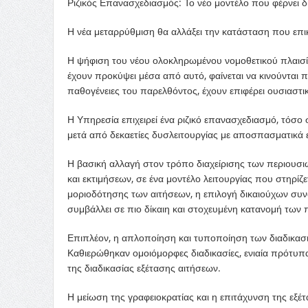
Ριζικός Επανασχεδιασμός: Το νέο μοντέλο που φέρνει δ
Η νέα μεταρρύθμιση θα αλλάξει την κατάσταση που επικ
Η ψήφιση του νέου ολοκληρωμένου νομοθετικού πλαισί
έχουν προκύψει μέσα από αυτό, φαίνεται να κινούνται 
παθογένειες του παρελθόντος, έχουν επιφέρει ουσιαστ
Η Υπηρεσία επιχειρεί ένα ριζικό επανασχεδιασμό, τόσο 
μετά από δεκαετίες δυσλειτουργίας με αποσπασματικά ερ
Η βασική αλλαγή στον τρόπο διαχείρισης των περιουσι
και εκτιμήσεων, σε ένα μοντέλο λειτουργίας που στηρίζε
μοριοδότησης των αιτήσεων, η επιλογή δικαιούχων συνδέ
συμβάλλει σε πιο δίκαιη και στοχευμένη κατανομή των 
Επιπλέον, η απλοποίηση και τυποποίηση των διαδικασιώ
Καθιερώθηκαν ομοιόμορφες διαδικασίες, ενιαία πρότυπ
της διαδικασίας εξέτασης αιτήσεων.
Η μείωση της γραφειοκρατίας και η επιτάχυνση της εξ