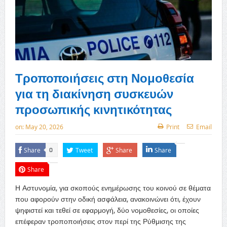
Τροποποιήσεις στη Νομοθεσία
για τη διακίνηση συσκευών
προσωπικής κινητικότητας
on:
May 20, 2026
Print
Email
Share
Tweet
Share
Share
0
Share
Η Αστυνομία, για σκοπούς ενημέρωσης του κοινού σε θέματα
που αφορούν στην οδική ασφάλεια, ανακοινώνει ότι, έχουν
ψηφιστεί και τεθεί σε εφαρμογή, δύο νομοθεσίες, οι οποίες
επέφεραν τροποποιήσεις στον περί της Ρύθμισης της