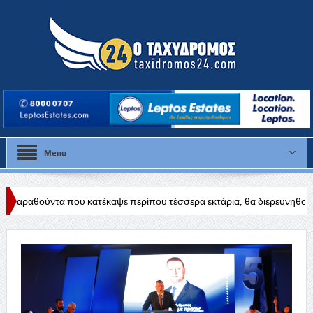
Menu
 κατέκαψε περίπου τέσσερα εκτάρια, θα διερευνηθούν τα αίτια
Δύσ