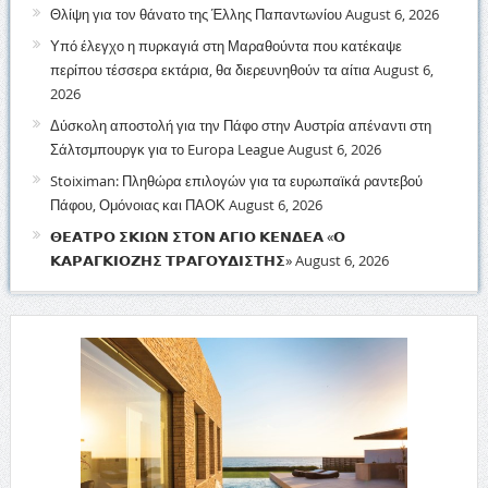
Θλίψη για τον θάνατο της Έλλης Παπαντωνίου
August 6, 2026
Υπό έλεγχο η πυρκαγιά στη Μαραθούντα που κατέκαψε
περίπου τέσσερα εκτάρια, θα διερευνηθούν τα αίτια
August 6,
2026
Δύσκολη αποστολή για την Πάφο στην Αυστρία απέναντι στη
Σάλτσμπουργκ για το Europa League
August 6, 2026
Stoiximan: Πληθώρα επιλογών για τα ευρωπαϊκά ραντεβού
Πάφου, Ομόνοιας και ΠΑΟΚ
August 6, 2026
𝝝𝝚𝝖𝝩𝝦𝝤 𝝨𝝟𝝞𝝮𝝢 𝝨𝝩𝝤𝝢 𝝖𝝘𝝞𝝤 𝝟𝝚𝝢𝝙𝝚𝝖 «𝝤
𝝟𝝖𝝦𝝖𝝘𝝟𝝞𝝤𝝛𝝜𝝨 𝝩𝝦𝝖𝝘𝝤𝝪𝝙𝝞𝝨𝝩𝝜𝝨»
August 6, 2026