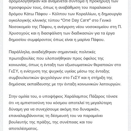
δρομολογήθηκαν και αναμένεται σύντομα η προκήρυξη των
προσφορών τους, όπως η αναβάθμιση του παραλιακού
δρόμου Κάτω Πάφου – Κόλπου των Κοραλλίων, η δημιουργία
ογκολογικής κλινικής τύπου “One Day Care” στο Γενικό
Νοσοκομείο της Πάφου, η ανέγερση νέου νοσοκομείου στη Π.
Χρυσοχούς και η διασφάλιση των διαδικασιών για τα έργα
δημοσίου συμφέροντος όπως είναι η μαρίνα Πάφου.
Παράλληλα, αναδείχθηκαν σημαντικές πολιτικές
πρωτοβουλίες που υλοποιήθηκαν προς όφελος της
κοινωνίας, όπως η ένταξη των εξωσωματικών θεραπειών στο
ΓεΣΥ, η ενίσχυση της ψυχικής υγείας μέσω της ένταξης
συμβουλευτικών ψυχολόγων στο ΓεΣΥ και η στήριξη της
δημόσιας εκπαίδευσης με την ένταξη κοινωνικών λειτουργών.
Στην ομιλία του, ο υποψήφιος Χαράλαμπος Πάζαρος τόνισε
ότι «η εμπιστοσύνη του κόσμου αποτελεί τη μεγαλύτερη
δύναμη για να συνεχίσουμε ακόμη πιο δυναμικά»,
επαναλαμβάνοντας τη δέσμευσή του να παραμείνει
βουλευτής της πράξης, της συνέπειας και του
αποτελέσματος.