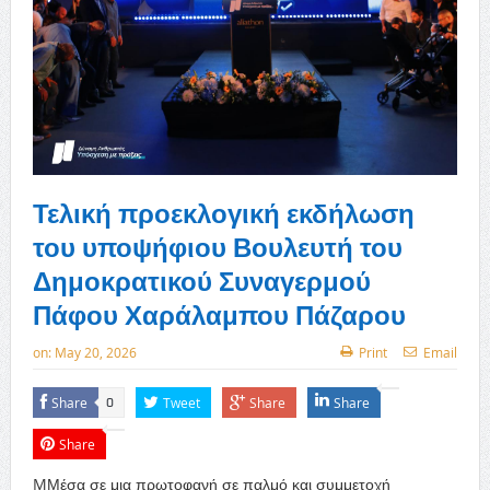
Τελική προεκλογική εκδήλωση
του υποψήφιου Βουλευτή του
Δημοκρατικού Συναγερμού
Πάφου Χαράλαμπου Πάζαρου
on:
May 20, 2026
Print
Email
Share
Tweet
Share
Share
0
Share
MΜέσα σε μια πρωτοφανή σε παλμό και συμμετοχή