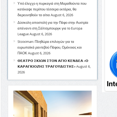
Υπό έλεγχο η πυρκαγιά στη Μαραθούντα που
κατέκαψε περίπου τέσσερα εκτάρια, θα
διερευνηθούν τα αίτια
August 6, 2026
Δύσκολη αποστολή για την Πάφο στην Αυστρία
απέναντι στη Σάλτσμπουργκ για το Europa
League
August 6, 2026
Stoiximan: Πληθώρα επιλογών για τα
ευρωπαϊκά ραντεβού Πάφου, Ομόνοιας και
ΠΑΟΚ
August 6, 2026
𝝝𝝚𝝖𝝩𝝦𝝤 𝝨𝝟𝝞𝝮𝝢 𝝨𝝩𝝤𝝢 𝝖𝝘𝝞𝝤 𝝟𝝚𝝢𝝙𝝚𝝖 «𝝤
𝝟𝝖𝝦𝝖𝝘𝝟𝝞𝝤𝝛𝝜𝝨 𝝩𝝦𝝖𝝘𝝤𝝪𝝙𝝞𝝨𝝩𝝜𝝨»
August 6,
2026