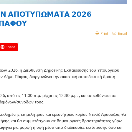
𝝢 𝝖𝝥𝝤𝝩𝝪𝝥𝝮𝝡𝝖𝝩𝝖 𝟮𝟬𝟮𝟲
𝝥𝝖𝝫𝝤𝝪
Print
Email
Share
είων 2026, η Διεύθυνση Δημοτικής Εκπαίδευσης του Υπουργείου
τον Δήμο Πάφου, διοργανώνει την εικαστική εκπαιδευτική δράση
 από τις 11:00 π.μ. μέχρι τις 12:30 μ.μ. , και απευθύνεται σε
κηδεμόνων/συνοδών τους.
κλημένης επιμελήτριας και ερευνήτριας κυρίας Ντενίζ Αραούζου, θα
θήκης και θα συμμετάσχουν σε δημιουργικές δραστηριότητες γύρω
αφήνει μια μορφή ή υφή μέσα από διαδικασίες εκτύπωσης όσο και