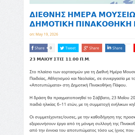
𝝙𝝞𝝚𝝝𝝢𝝜𝝨 𝝜𝝡𝝚𝝦𝝖 𝝡𝝤𝝪𝝨𝝚𝝞
𝝙𝝜𝝡𝝤𝝩𝝞𝝟𝝜 𝝥𝝞𝝢𝝖𝝟𝝤𝝝𝝜𝝟𝝜 
on:
May 19, 2026
Share
Tweet
Share
Share
0
𝟮𝟯 𝝡𝝖𝝞𝝤𝝪 𝝨𝝩𝝞𝝨 𝟭𝟭.𝟬𝟬 𝝥.𝝡.
Στο πλαίσιο των εορτασμών για τη Διεθνή Ημέρα Μουσ
Παιδείας, Αθλητισμού και Νεολαίας, σε συνεργασία με 
«Αποτυπώματα» στη Δημοτική Πινακοθήκη Πάφου.
Η δράση θα πραγματοποιηθεί το Σάββατο, 23 Μαΐου 2026,
παιδιά ηλικίας 6–11 ετών, με τη συμμετοχή ενήλικων 
Οι συμμετέχοντες/ουσες, με την καθοδήγηση της προσκε
εξερευνήσουν έργα από τη μόνιμη συλλογή της Πινακο
από την έννοια του αποτυπώματος τόσο ως ίχνος που 