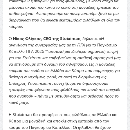
καινοτόμων εμπειριών για τους φιλάθλους, με κοινό στόχο να
φέρουμε ακόμα πιο κοντά το κοινό στη μοναδική εμπειρία του
ποδοσφαίρου. Ανυπομονούμε να συνεργαστούμε ξανά σε μια
διοργάνωση που θα ενώσει εκατομμύρια φιλάθλων σε όλο τον
κόσμο
».
Ο
Νίκος Φλίγκος
,
CEO της Stoiximan
, δήλωσε: «
Η
ανανέωση της συνεργασίας μας με τη FIFA για το
Παγκόσμιο
Κύπελλο FIFA 2026
™
αποτελεί μια ιδιαίτερα σημαντική στιγμή
για την Stoiximan και επιβεβαιώνει τη σταθερή στρατηγική μας
να επενδύουμε στη δύναμη του αθλητισμού. Ως η μοναδική
εταιρεία του κλάδου σε Ελλάδα και Κύπρο που συμμετέχει, για
δεύτερη συνεχόμενη φορά, σε αυτή τη διοργάνωση ως
Επίσημος Υποστηρικτής, συνεχίζουμε να δημιουργούμε
εμπειρίες που φέρνουν τους φιλάθλους πιο κοντά στο παιχνίδι
που αγαπούν – πάντα με υπευθυνότητα και σεβασμό προς το
κοινό μας
».
Η Stoiximan θα προσφέρει στους φιλάθλους σε Ελλάδα και
Κύπρο μια μοναδική και αποκλειστική εμπειρία από τον
κόσμο του Παγκοσμίου Κυπέλλου. Οι φίλαθλοι θα έχουν