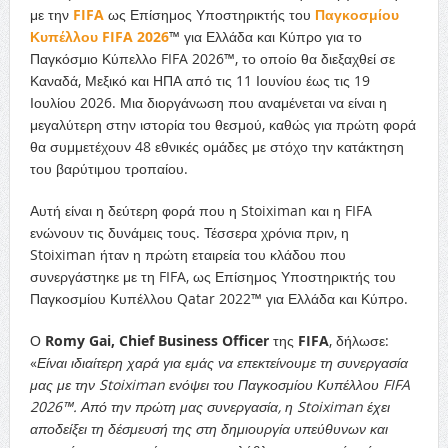
με την
FIFA
ως Επίσημος Υποστηρικτής του
Παγκοσμίου
Κυπέλλου FIFA 2026
™ για Ελλάδα και Κύπρο για το
Παγκόσμιο Κύπελλο FIFA 2026™, το οποίο θα διεξαχθεί σε
Καναδά, Μεξικό και ΗΠΑ από τις 11 Ιουνίου έως τις 19
Ιουλίου 2026. Μια διοργάνωση που αναμένεται να είναι η
μεγαλύτερη στην ιστορία του θεσμού, καθώς για πρώτη φορά
θα συμμετέχουν 48 εθνικές ομάδες με στόχο την κατάκτηση
του βαρύτιμου τροπαίου.
Αυτή είναι η δεύτερη φορά που η Stoiximan και η FIFA
ενώνουν τις δυνάμεις τους. Τέσσερα χρόνια πριν, η
Stoiximan ήταν η πρώτη εταιρεία του κλάδου που
συνεργάστηκε με τη FIFA, ως Επίσημος Υποστηρικτής του
Παγκοσμίου Κυπέλλου Qatar 2022™ για Ελλάδα και Κύπρο.
Ο
Romy Gai, Chief Business Officer
της
FIFA
, δήλωσε:
«
Είναι ιδιαίτερη χαρά για εμάς να επεκτείνουμε τη συνεργασία
μας με την Stoiximan ενόψει του Παγκοσμίου Κυπέλλου FIFA
2026™. Από την πρώτη μας συνεργασία, η Stoiximan έχει
αποδείξει τη δέσμευσή της στη δημιουργία υπεύθυνων και