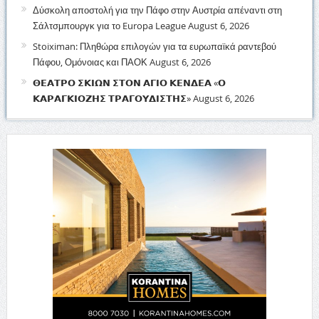
Δύσκολη αποστολή για την Πάφο στην Αυστρία απέναντι στη
Σάλτσμπουργκ για το Europa League
August 6, 2026
Stoiximan: Πληθώρα επιλογών για τα ευρωπαϊκά ραντεβού
Πάφου, Ομόνοιας και ΠΑΟΚ
August 6, 2026
𝝝𝝚𝝖𝝩𝝦𝝤 𝝨𝝟𝝞𝝮𝝢 𝝨𝝩𝝤𝝢 𝝖𝝘𝝞𝝤 𝝟𝝚𝝢𝝙𝝚𝝖 «𝝤
𝝟𝝖𝝦𝝖𝝘𝝟𝝞𝝤𝝛𝝜𝝨 𝝩𝝦𝝖𝝘𝝤𝝪𝝙𝝞𝝨𝝩𝝜𝝨»
August 6, 2026