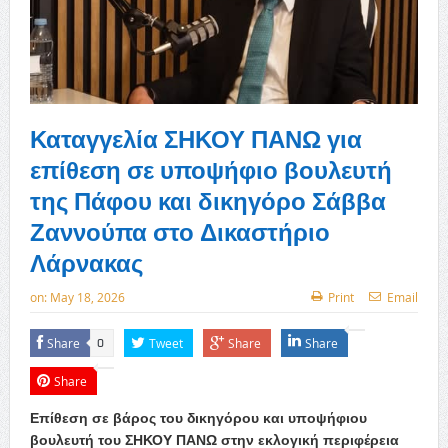
Καταγγελία ΣΗΚΟΥ ΠΑΝΩ για
επίθεση σε υποψήφιο βουλευτή
της Πάφου και δικηγόρο Σάββα
Ζαννούπα στο Δικαστήριο
Λάρνακας
on:
May 18, 2026
Print
Email
Share
Tweet
Share
Share
0
Share
Επίθεση σε βάρος του δικηγόρου και υποψήφιου
βουλευτή του ΣΗΚΟΥ ΠΑΝΩ στην εκλογική περιφέρεια