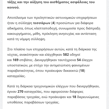
τάξης και την αύξηση του αισθήματος ασφάλειας του
κοινού.
Αποτέλεσμα των προληπτικών αστυνομικών επιχειρήσεων
ήταν η σύλληψη
τεσσάρων
(
4
) προσώπων για διάφορα
αδικήματα, όπως κλεπταποδοχή, συνωμοσία προς διάπραξη
κακουργήματος, μέθη, πρόκληση ανησυχίας και αντίσταση
κατά τη νόμιμη σύλληψη.
Στο πλαίσιο των επιχειρήσεων αυτών, κατά τη διάρκεια της
νύχτας, ανακόπηκαν και ελέγχθηκαν
582
οδηγοί
και
169
επιβάτες. Διενεργήθηκαν ταυτόχρονα
54
έλεγχοι
υποστατικών, με στόχο την αντιμετώπιση φαινομένων
παραβατικότητας, όπου προέκυψαν δεκαοκτώ (
18
)
καταγγελίες.
Κατά τη διάρκεια τροχονομικών ελέγχων που διενεργήθηκαν,
έγιναν
270
καταγγελίες, που αφορούσαν διάφορες
παραβάσεις τροχαίας, ενώ προέκυψαν και
18
διερευνώμενες
υποθέσεις παραβάσεων τροχαίας.