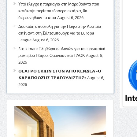
Υπό έλεγχο η πυρκαγιά στη Μαραθούντα που
κατέκαψε περίπου τέσσερα εκτάρια, θα
διερευνηθούν τα αίτια
August 6, 2026
Δύσκολη αποστολή για την Πάφο στην Αυστρία
απέναντι στη Σάλτσμπουργκ για το Europa
League
August 6, 2026
Stoiximan: Πληθώρα επιλογών για τα ευρωπαϊκά
ραντεβού Πάφου, Ομόνοιας και ΠΑΟΚ
August 6,
2026
𝝝𝝚𝝖𝝩𝝦𝝤 𝝨𝝟𝝞𝝮𝝢 𝝨𝝩𝝤𝝢 𝝖𝝘𝝞𝝤 𝝟𝝚𝝢𝝙𝝚𝝖 «𝝤
𝝟𝝖𝝦𝝖𝝘𝝟𝝞𝝤𝝛𝝜𝝨 𝝩𝝦𝝖𝝘𝝤𝝪𝝙𝝞𝝨𝝩𝝜𝝨»
August 6,
2026