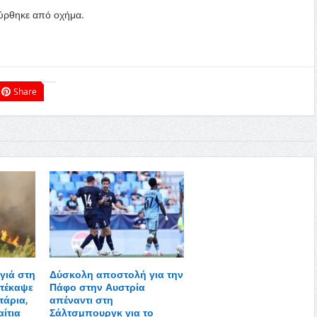
σύρθηκε από οχήμα.
Share
γιά στη
Δύσκολη αποστολή για την
τέκαψε
Πάφο στην Αυστρία
τάρια,
απέναντι στη
αίτια
Σάλτσμπουργκ για το