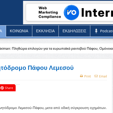
Α
ΚΟΙΝΩΝΙΑ
ΕΚΚΛΗΣΙΑ
ΕΚΔΗΛΩΣΕΙΣ
Podcas
ιλογών για τα ευρωπαϊκά ραντεβού Πάφου, Ομόνοιας και ΠΑΟΚ
𝝝𝝚
νητόδρομο Πάφου Λεμεσού
Print
Email
Share
κινητόδρομο Λεμεσού-Πάφου, μετα από οδική σύγκρουση οχημάτων.