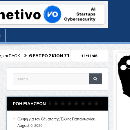
t
𝝩𝝦𝝤 𝝨𝝟𝝞𝝮𝝢 𝝨𝝩𝝤𝝢 𝝖𝝘𝝞𝝤 𝝟𝝚𝝢𝝙𝝚𝝖 «𝝤 𝝟𝝖𝝦𝝖𝝘𝝟𝝞𝝤𝝛𝝜𝝨 𝝩𝝦𝝖𝝘𝝤𝝪
11:11:48
ΡΟΗ ΕΙΔΗΣΕΩΝ
Θλίψη για τον θάνατο της Έλλης Παπαντωνίου
August 6, 2026