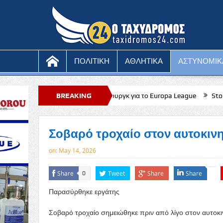
ΠΟΛΙΤΙΚΗ
ΑΘΛΗΤΙΚΑ
ΑΣΤΥΝΟΜΙΚ
ι στη Σάλτσμπουργκ για το Europa League
BREAKING
Stoiximan: Πληθώρα επ
NEWS
Σοβαρό τροχαίο στον αυτοκι
on:
May 14, 2026
Share
Tweet
Share
Share
0
Παρασύρθηκε εργάτης
Σοβαρό τροχαίο σημειώθηκε πριν από λίγο στον αυτο