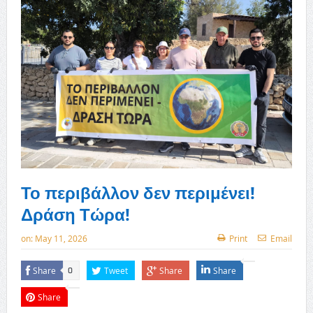
Το περιβάλλον δεν περιμένει!
Δράση Τώρα!
on:
May 11, 2026
Print
Email
Share
Tweet
Share
Share
0
Share