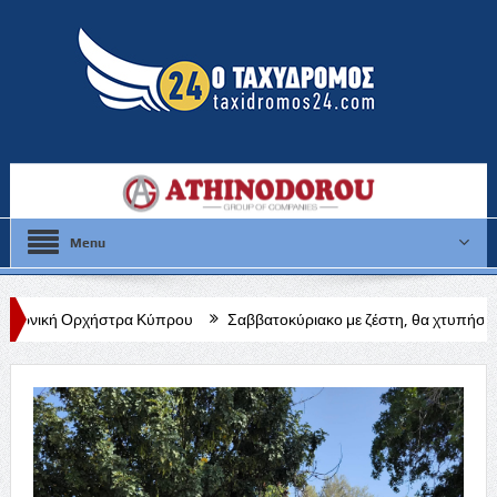
Menu
ρα Κύπρου
Σαββατοκύριακο με ζέστη, θα χτυπήσει κόκκινο η θερμοκ