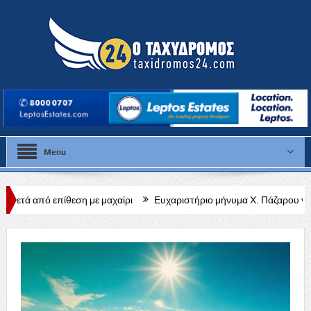
Menu
ση με μαχαίρι
Ευχαριστήριο μήνυμα Χ. Πάζαρου για Α. Βαφεάδη