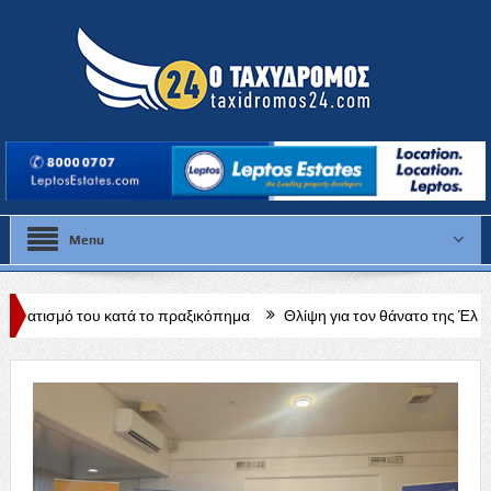
Menu
το πραξικόπημα
Θλίψη για τον θάνατο της Έλλης Παπαντωνίου
φου