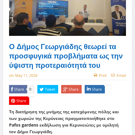
Ο Δήμος Γεωργιάδης θεωρεί τα
προσφυγικά προβλήματα ως την
ύψιστη προτεραιότητά του
on:
May 11, 2026
Print
Email
Share
Tweet
Share
Share
0
Share
Tη διατήρηση της μνήμης της κατεχόμενης πόλης και
των χωριών της Κερύνειας πραγματοποιήθηκε στο
Pafos gardens εκδήλωση για Κερυνειώτες με ομιλητή
τον Δήμο Γεωργιάδη.