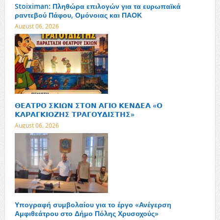
Stoiximan: Πληθώρα επιλογών για τα ευρωπαϊκά
ραντεβού Πάφου, Ομόνοιας και ΠΑΟΚ
August 06, 2026
𝝝𝝚𝝖𝝩𝝦𝝤 𝝨𝝟𝝞𝝮𝝢 𝝨𝝩𝝤𝝢 𝝖𝝘𝝞𝝤 𝝟𝝚𝝢𝝙𝝚𝝖 «𝝤
𝝟𝝖𝝦𝝖𝝘𝝟𝝞𝝤𝝛𝝜𝝨 𝝩𝝦𝝖𝝘𝝤𝝪𝝙𝝞𝝨𝝩𝝜𝝨»
August 06, 2026
Υπογραφή συμβολαίου για το έργο «Ανέγερση
Αμφιθεάτρου στο Δήμο Πόλης Χρυσοχούς»