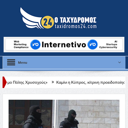
Menu
ούς»
Καμίνι η Κύπρος, κίτρινη προειδοποίηση, τι ώρα τίθεται σε ισχύ