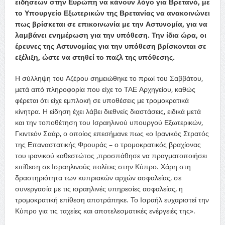
ειδήσεων στην Ευρώπη να κάνουν λόγο για Βρετανό, με
το Υπουργείο Εξωτερικών της Βρετανίας να ανακοινώνει
πως βρίσκεται σε επικοινωνία με την Αστυνομία, για να
λαμβάνει ενημέρωση για την υπόθεση. Την ίδια ώρα, οι
έρευνες της Αστυνομίας για την υπόθεση βρίσκονται σε
εξέλιξη, ώστε να στηθεί το παζλ της υπόθεσης.
Η σύλληψη του Αζέρου σημειώθηκε το πρωί του Σαββάτου,
μετά από πληροφορία που είχε το ΤΑΕ Αρχηγείου, καθώς
φέρεται ότι είχε εμπλοκή σε υποθέσεις με τρομοκρατικά
κίνητρα. Η είδηση έχει λάβει διεθνείς διαστάσεις, ειδικά μετά
και την τοποθέτηση του Ισραηλινού υπουργού Εξωτερικών,
Γκιντεόν Σαάρ, ο οποίος επεσήμανε πως «ο Ιρανικός Στρατός
της Επαναστατικής Φρουράς – ο τρομοκρατικός βραχίονας
του ιρανικού καθεστώτος ,προσπάθησε να πραγματοποιήσει
επίθεση σε Ισραηλινούς πολίτες στην Κύπρο. Χάρη στη
δραστηριότητα των κυπριακών αρχών ασφαλείας, σε
συνεργασία με τις ισραηλινές υπηρεσίες ασφαλείας, η
τρομοκρατική επίθεση αποτράπηκε. Το Ισραήλ ευχαριστεί την
Κύπρο για τις ταχείες και αποτελεσματικές ενέργειές της».