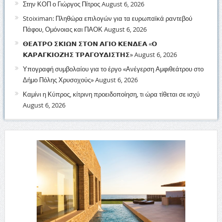
Στην ΚΟΠ ο Γιώργος Πίτρος
August 6, 2026
Stoiximan: Πληθώρα επιλογών για τα ευρωπαϊκά ραντεβού
Πάφου, Ομόνοιας και ΠΑΟΚ
August 6, 2026
𝝝𝝚𝝖𝝩𝝦𝝤 𝝨𝝟𝝞𝝮𝝢 𝝨𝝩𝝤𝝢 𝝖𝝘𝝞𝝤 𝝟𝝚𝝢𝝙𝝚𝝖 «𝝤
𝝟𝝖𝝦𝝖𝝘𝝟𝝞𝝤𝝛𝝜𝝨 𝝩𝝦𝝖𝝘𝝤𝝪𝝙𝝞𝝨𝝩𝝜𝝨»
August 6, 2026
Υπογραφή συμβολαίου για το έργο «Ανέγερση Αμφιθεάτρου στο
Δήμο Πόλης Χρυσοχούς»
August 6, 2026
Καμίνι η Κύπρος, κίτρινη προειδοποίηση, τι ώρα τίθεται σε ισχύ
August 6, 2026