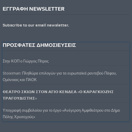
ΕΓΓΡΑΦΗ NEWSLETTER
Subscribe to our email newsletter.
ΠΡΟΣΦΑΤΕΣ ΔΗΜΟΣΙΕΥΣΕΙΣ
Στην ΚΟΠ ο Γιώργος Πίτρος
Stoiximan: Πληθώρα επιλογών για τα ευρωπαϊκά ραντεβού Πάφου,
Ομόνοιας και ΠΑΟΚ
𝝝𝝚𝝖𝝩𝝦𝝤 𝝨𝝟𝝞𝝮𝝢 𝝨𝝩𝝤𝝢 𝝖𝝘𝝞𝝤 𝝟𝝚𝝢𝝙𝝚𝝖 «𝝤 𝝟𝝖𝝦𝝖𝝘𝝟𝝞𝝤𝝛𝝜𝝨
𝝩𝝦𝝖𝝘𝝤𝝪𝝙𝝞𝝨𝝩𝝜𝝨»
Υπογραφή συμβολαίου για το έργο «Ανέγερση Αμφιθεάτρου στο Δήμο
Πόλης Χρυσοχούς»