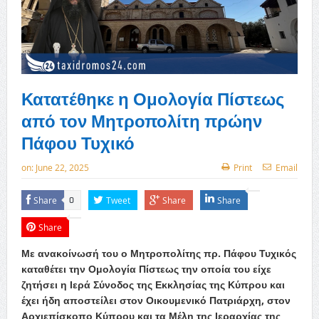
Κατατέθηκε η Ομολογία Πίστεως
από τον Μητροπολίτη πρώην
Πάφου Τυχικό
on:
June 22, 2025
Print
Email
Share
Tweet
Share
Share
0
Share
Με ανακοίνωσή του ο Μητροπολίτης πρ. Πάφου Τυχικός
καταθέτει την Ομολογία Πίστεως την οποία του είχε
ζητήσει η Ιερά Σύνοδος της Εκκλησίας της Κύπρου και
έχει ήδη αποστείλει στον Οικουμενικό Πατριάρχη, στον
Αρχιεπίσκοπο Κύπρου και τα Μέλη της Ιεραρχίας της