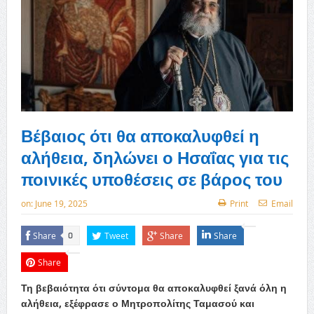
Βέβαιος ότι θα αποκαλυφθεί η
αλήθεια, δηλώνει ο Ησαΐας για τις
ποινικές υποθέσεις σε βάρος του
on:
June 19, 2025
Print
Email
Share
Tweet
Share
Share
0
Share
Τη βεβαιότητα ότι σύντομα θα αποκαλυφθεί ξανά όλη η
αλήθεια, εξέφρασε ο Μητροπολίτης Ταμασού και