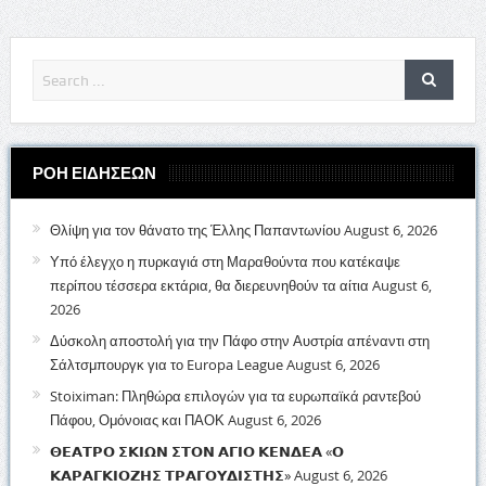
ΡΟΗ ΕΙΔΗΣΕΩΝ
Θλίψη για τον θάνατο της Έλλης Παπαντωνίου
August 6, 2026
Υπό έλεγχο η πυρκαγιά στη Μαραθούντα που κατέκαψε
περίπου τέσσερα εκτάρια, θα διερευνηθούν τα αίτια
August 6,
2026
Δύσκολη αποστολή για την Πάφο στην Αυστρία απέναντι στη
Σάλτσμπουργκ για το Europa League
August 6, 2026
Stoiximan: Πληθώρα επιλογών για τα ευρωπαϊκά ραντεβού
Πάφου, Ομόνοιας και ΠΑΟΚ
August 6, 2026
𝝝𝝚𝝖𝝩𝝦𝝤 𝝨𝝟𝝞𝝮𝝢 𝝨𝝩𝝤𝝢 𝝖𝝘𝝞𝝤 𝝟𝝚𝝢𝝙𝝚𝝖 «𝝤
𝝟𝝖𝝦𝝖𝝘𝝟𝝞𝝤𝝛𝝜𝝨 𝝩𝝦𝝖𝝘𝝤𝝪𝝙𝝞𝝨𝝩𝝜𝝨»
August 6, 2026