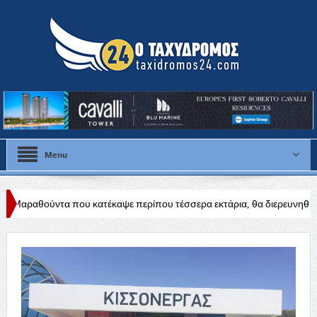
Menu
υ κατέκαψε περίπου τέσσερα εκτάρια, θα διερευνηθούν τα αίτια
Δύ