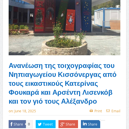
Ανανέωση της τοιχογραφίας του
Νηπιαγωγείου Κισσόνεργας από
τους εικαστικούς Κατερίνας
Φουκαρά και Αρσέντη Λισενκόβ
και τον γιό τους Αλέξανδρο
on:
June 18, 2025
Print
Email
Share
Tweet
Share
Share
0