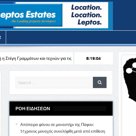
t
ι τεχνών για τις θερινές διακοπές
Απόπειρα φόνου στην Πάφο: Επιτέ
8:19:06
ΡΟΗ ΕΙΔΗΣΕΩΝ
Απόπειρα φόνου σε μοναστήρι της Πάφου:
51χρονος μοναχός συνελήφθη μετά από επίθεση