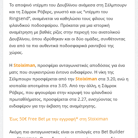
Το αποψινό ντέρμπι του Δουβλίνου ανάμεσα στη Σέλμπουρν
και τη Σάμροκ Ρόβερς, γνωστό και ως “ντέρμπι του
Ringsend”, αναμένεται να καθηλώσει τους φίλους του
ιρλανδικού ποδοσφαίρου. Πρόκειται για μια ιστορική
αναμέτρηση με βαθιές ρίζες στην περιοχή του ανατολικού
Δουβλίνου, όπου ιδρύθηκαν και οι δύο ομάδες, συνθέτοντας
ένα από τα πιο αυθεντικά ποδοσφαιρικά ραντεβού της
χώρας.
Η
Stoiximan
, προσφέρει ανταγωνιστικές αποδόσεις για ένα
ματς που συγκεντρώνει έντονο ενδιαφέρον. Η νίκη της
Σέλμπουρν προσφέρεται από την
Stoiximan
στα 3.20, ενώ η
ισοπαλία αποτιμάται στα 3.05. Από την άλλη, η Σάμροκ
Ρόβερς, που φιγουράρει στην κορυφή του ιρλανδικού
πρωταθλήματος, προσφέρεται στα 2.27, ενισχύοντας το
ενδιαφέρον για την έκβαση της αναμέτρησης.
Έως 50€ Free Bet με την εγγραφή* στη Stoiximan
Ακόμη πιο ανταγωνιστικές είναι οι επιλογές στο Bet Builder