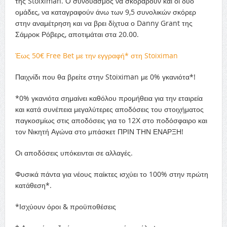
της Stoiximan. Ο συνδυασμός να σκοράρουν και οι δύο
ομάδες, να καταγραφούν άνω των 9,5 συνολικών σκόρερ
στην αναμέτρηση και να βρει δίχτυα ο Danny Grant της
Σάμροκ Ρόβερς, αποτιμάται στα 20.00.
Έως 50€ Free Bet με την εγγραφή* στη Stoiximan
Παιχνίδι που θα βρείτε στην Stoiximan με 0% γκανιότα*!
*0% γκανιότα σημαίνει καθόλου προμήθεια για την εταιρεία
και κατά συνέπεια μεγαλύτερες αποδόσεις του στοιχήματος
παγκοσμίως στις αποδόσεις για το 12Χ στο ποδόσφαιρο και
τον Νικητή Αγώνα στο μπάσκετ ΠΡΙΝ ΤΗΝ ΕΝΑΡΞΗ!
Οι αποδόσεις υπόκεινται σε αλλαγές.
Φυσικά πάντα για νέους παίκτες ισχύει το 100% στην πρώτη
κατάθεση*.
*Ισχύουν όροι & προϋποθέσεις