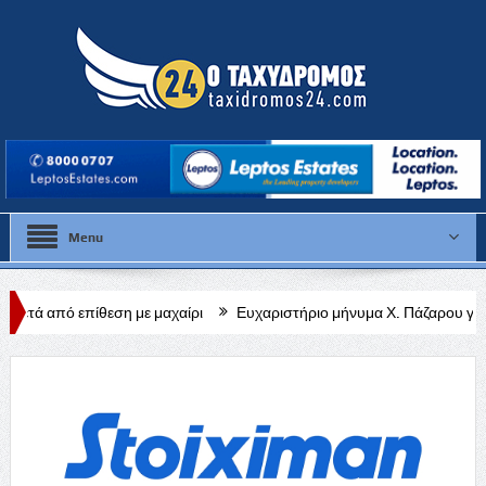
Menu
 με μαχαίρι
Ευχαριστήριο μήνυμα Χ. Πάζαρου για Α. Βαφεάδη
Κ