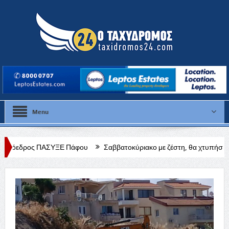
Menu
ΥΞΕ Πάφου
Σαββατοκύριακο με ζέστη, θα χτυπήσει κόκκινο η θερμοκ