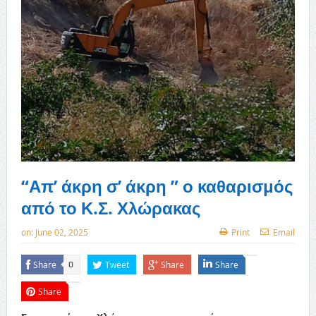
“Απ’ άκρη σ’ άκρη ” ο καθαρισμός
από το Κ.Σ. Χλώρακας
on:
June 02, 2025
Print
Email
Share
Tweet
Share
Share
0
Share