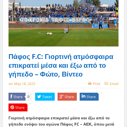
Πάφος F.C: Γιορτινή ατμόσφαιρα
επικρατεί μέσα και έξω από το
γήπεδο – Φώτο, Βίντεο
on:
May 18, 2025
Print
Email
Share
Tweet
Share
Share
0
Share
Γιορτινή ατμόσφαιρα επικρατεί μέσα και έξω από το
γήπεδο ενόψει του αγώνα Πάφος FC – ΑΕΚ, όπου μετά