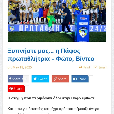
Ξυπνήστε μας… η Πάφος
πρωταθλήτρια – Φώτο, Βίντεο
on:
May 18, 2025
Print
Email
Share
Tweet
Share
Share
0
Share
Η στιγμή που περιμένουν όλοι στην Πάφο έφθασε.
Κάτι που για δεκαετίες και μέχρι πρόσφατα έμοιαζε όνειρο