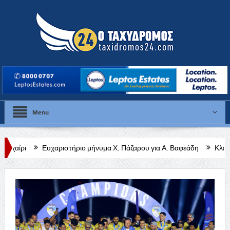
Menu
μα Χ. Πάζαρου για Α. Βαφεάδη
Κλειστή η Στέγη Γραμμάτων και τεχνών