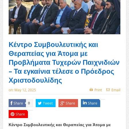
Κέντρο Συμβουλευτικής και
Θεραπείας για Άτομα με
Προβλήματα Τυχερών Παιχνιδιών
– Τα εγκαίνια τέλεσε ο Πρόεδρος
Χριστοδουλίδης
on:
May 12, 2025
Print
Email
Share
Tweet
Share
Share
0
Share
Κέντρο Συμβουλευτικής και Θεραπείας για Άτομα με