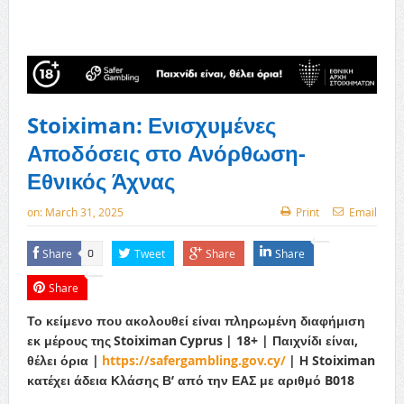
Stoiximan: Ενισχυμένες
Αποδόσεις στο Ανόρθωση-
Εθνικός Άχνας
on:
March 31, 2025
Print
Email
Share
Tweet
Share
Share
0
Share
Το κείμενο που ακολουθεί είναι πληρωμένη διαφήμιση
εκ μέρους της
Stoiximan
Cyprus
| 18+ | Παιχνίδι είναι,
θέλει όρια |
https
://
safergambling
.
gov
.
cy
/
| Η
Stoiximan
κατέχει άδεια Κλάσης Β’ από την ΕΑΣ με αριθμό
B
018