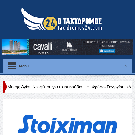
Menu
 Νεοφύτου για το επεισόδιο
Φρόσω Γεωργίου: «Διαρκής, δεδομένη κα