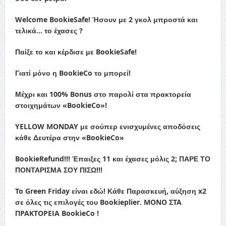
Welcome BookieSafe! Ήσουν με 2 γκολ μπροστά και
τελικά… το έχασες ?
Παίξε το και κέρδισε με BookieSafe!
Γιατί μόνο η BookieCo το μπορεί!
Μέχρι και 100% Bonus στο παρολί στα πρακτορεία
στοιχημάτων «BookieCo»!
YELLOW MONDAY με σούπερ ενισχυμένες αποδόσεις
κάθε Δευτέρα στην «BookieCo»
BookieRefund!!! Έπαιξες 11 και έχασες μόλις 2; ΠΑΡΕ ΤΟ
ΠΟΝΤΑΡΙΣΜΑ ΣΟΥ ΠΙΣΩ!!!
To Green Friday
είναι
εδώ
!
Κάθε Παρασκευή, αύξηση x2
σε όλες τις επιλογές του Bookieplier. MONO ΣTA
ΠPAKTOPEIA BookieCo !