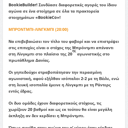
BookieBuilder! Συνδύασε διαφορετικές αγορές του ίδιου
αγώνα σε ένα στοίχημα σε όλα τα πρακτορεία
στοιχημάτων «BookieCo»!
ΜΠΡΟΝΤΜΠΙ-ΛΙΝΓΚΜΠΙ (20:00)
Να επιβεβαιώσει τον τίτλο του φαβορί και να επιστρέψει
στις επιτυχίες είναι ο στόχος της Μπρόντμπι απέναντι
ης
στη Λίνγκμπι στο πλαίσιο της 20
αγωνιστικής στο
πρωτάθλημα Δανίας.
Οι γηπεδούχοι στραβοπάτησαν την περασμένη
αγωνιστική, αφού εξήλθαν ισόπαλοι 2-2 με τη Βέιλε, ενώ
στη λευκή ισοπαλία έμεινε η Λίνγκμπι με τη Ράντερς
εντός έδρας.
Οι δυο ομάδες έχουν διαφορετικούς στόχους, τις
χωρίζουν 20 βαθμοί και ως εκ τούτου θα είναι μεγάλη
έκπληξη αν δεν κερδίσει η Μπρόντμπι.
Όπως συνέβη στον αγώνα του α’ γύρου όταν κέρδισε