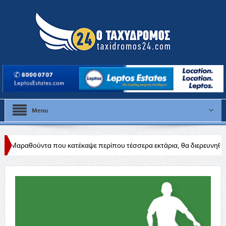
Menu
 κατέκαψε περίπου τέσσερα εκτάρια, θα διερευνηθούν τα αίτια
Δύσ