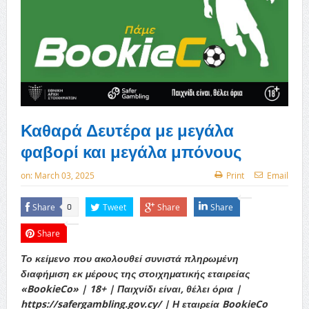
Καθαρά Δευτέρα με μεγάλα
φαβορί και μεγάλα μπόνους
on:
March 03, 2025
Print
Email
Share
Tweet
Share
Share
0
Share
Το κείμενο που ακολουθεί συνιστά πληρωμένη
διαφήμιση εκ μέρους της στοιχηματικής εταιρείας
«BookieCo» | 18+ | Παιχνίδι είναι, θέλει όρια |
https://safergambling.gov.cy/ | Η εταιρεία BookieCo