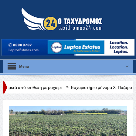
Menu
εση με μαχαίρι
Ευχαριστήριο μήνυμα Χ. Πάζαρου για Α. Βαφεάδη