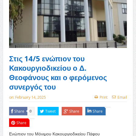
Στις 14/5 ενώπιον του
Κακουργιοδικείου ο Δ.
Θεοφάνους και ο φερόμενος
συνεργός του
on:
February 14, 2025
Print
Email
Share
Tweet
Share
Share
0
Share
Ενώπιον του Μόνιμου Κακουργιοδικείου Πάφου