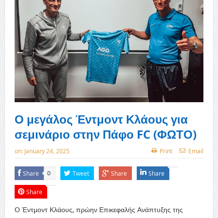
Ο μεγάλος Έντμοντ Κλάους για
σεμινάριο στην Πάφο FC (ΦΩΤΟ)
on:
January 24, 2025
Print
Email
Share
Tweet
Share
Share
0
Share
Ο Έντμοντ Κλάους, πρώην Επικεφαλής Ανάπτυξης της