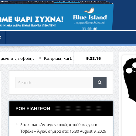
t
Κυπριακή και Ελληνική παραδοσιακή μουσική βραδιά
9:22:18
Θ. Φιλιππί
ΡΟΗ ΕΙΔΗΣΕΩΝ
Stoiximan: Ανταγωνιστικές αποδόσεις για το
Τσβόλε – Άγιαξ σήμερα στις 15:30
August 9, 2026