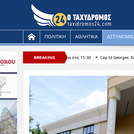
ΠΟΛΙΤΙΚΗ
ΑΘΛΗΤΙΚΑ
ΑΣΤΥΝΟΜΙΚ
λε – Άγιαξ σήμερα στις 15:30
BREAKING
Cap St Georges: Και νέα διάκριση
Κ
 η στήριξη της Επαρχιακής Διοίκησης και της Κυβέρνησης προς τη Νατά 
NEWS