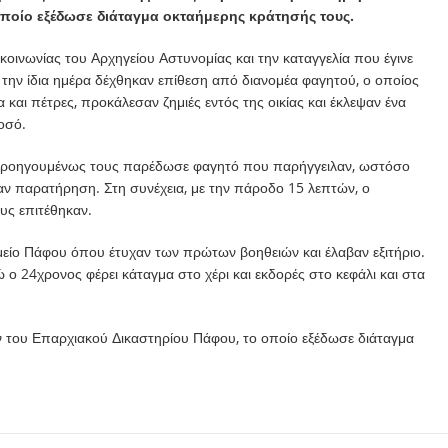
ποίο εξέδωσε διάταγμα οκταήμερης κράτησής τους.
ινωνίας του Αρχηγείου Αστυνομίας και την καταγγελία που έγινε
 την ίδια ημέρα δέχθηκαν επίθεση από διανομέα φαγητού, ο οποίος
και πέτρες, προκάλεσαν ζημιές εντός της οικίας και έκλεψαν ένα
οσό.
 προηγουμένως τους παρέδωσε φαγητό που παρήγγειλαν, ωστόσο
ν παρατήρηση. Στη συνέχεια, με την πάροδο 15 λεπτών, ο
υς επιτέθηκαν.
είο Πάφου όπου έτυχαν των πρώτων βοηθειών και έλαβαν εξιτήριο.
ο 24χρονος φέρει κάταγμα στο χέρι και εκδορές στο κεφάλι και στα
του Επαρχιακού Δικαστηρίου Πάφου, το οποίο εξέδωσε διάταγμα