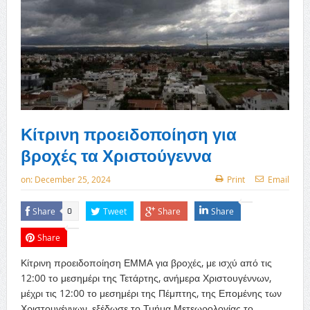
Κίτρινη προειδοποίηση για
βροχές τα Χριστούγεννα
on:
December 25, 2024
Print
Email
Share
Tweet
Share
Share
0
Share
Κίτρινη προειδοποίηση ΕΜΜΑ για βροχές, με ισχύ από τις
12:00 το μεσημέρι της Τετάρτης, ανήμερα Χριστουγέννων,
μέχρι τις 12:00 το μεσημέρι της Πέμπτης, της Επομένης των
Χριστουγέννων, εξέδωσε το Τμήμα Μετεωρολογίας το