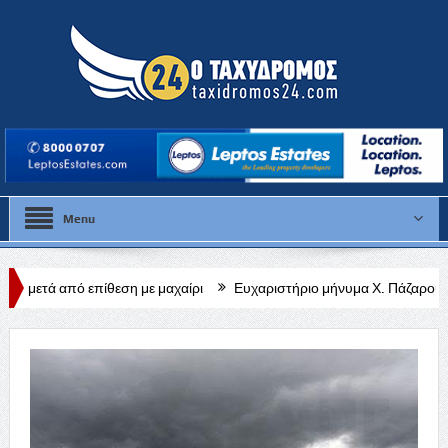
Menu
ση με μαχαίρι
Ευχαριστήριο μήνυμα Χ. Πάζαρου για Α. Βαφεάδη