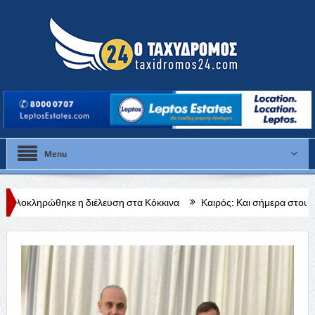
Menu
η διέλευση στα Κόκκινα
Καιρός: Και σήμερα στου 40 βαθμούς το θ