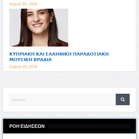
August 05, 2026
𝝟𝝪𝝥𝝦𝝞𝝖𝝟𝝜 𝝟𝝖𝝞 𝝚𝝠𝝠𝝜𝝢𝝞𝝟𝝜 𝝥𝝖𝝦𝝖𝝙𝝤𝝨𝝞𝝖𝝟𝝜
𝝡𝝤𝝪𝝨𝝞𝝟𝝜 𝝗𝝦𝝖𝝙𝝞𝝖
August 05, 2026
ΡΟΗ ΕΙΔΗΣΕΩΝ