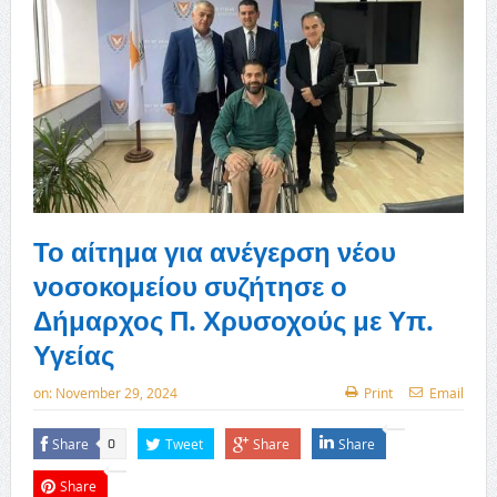
Το αίτημα για ανέγερση νέου
νοσοκομείου συζήτησε ο
Δήμαρχος Π. Χρυσοχούς με Υπ.
Υγείας
on:
November 29, 2024
Print
Email
Share
Tweet
Share
Share
0
Share