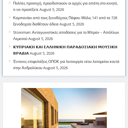
Πολίτες προσοχή, προειδοποιούν οι αρχές για απάτη στο κινητό,
τι να προσέξετε
August 5, 2026
Καμπανάκι από τους ξενοδόχους Πάφου: Μόλις 141 από τα 728
ξενοδοχεία διαθέτουν άδεια
August 5, 2026
Stoiximan: Ανταγωνιστικές αποδόσεις για το Μπραν – Απόλλων
Λεμεσού
August 5, 2026
𝝟𝝪𝝥𝝦𝝞𝝖𝝟𝝜 𝝟𝝖𝝞 𝝚𝝠𝝠𝝜𝝢𝝞𝝟𝝜 𝝥𝝖𝝦𝝖𝝙𝝤𝝨𝝞𝝖𝝟𝝜 𝝡𝝤𝝪𝝨𝝞𝝟𝝜
𝝗𝝦𝝖𝝙𝝞𝝖
August 5, 2026
Έντονες επιφυλάξεις ΟΠΟΚ για λειτουργία νέου λατομείου κοντά
στην Ανδρολύκου
August 5, 2026