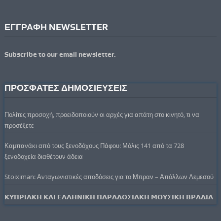
ΕΓΓΡΑΦΗ NEWSLETTER
Subscribe to our email newsletter.
ΠΡΟΣΦΑΤΕΣ ΔΗΜΟΣΙΕΥΣΕΙΣ
Πολίτες προσοχή, προειδοποιούν οι αρχές για απάτη στο κινητό, τι να
προσέξετε
Καμπανάκι από τους ξενοδόχους Πάφου: Μόλις 141 από τα 728
ξενοδοχεία διαθέτουν άδεια
Stoiximan: Ανταγωνιστικές αποδόσεις για το Μπραν – Απόλλων Λεμεσού
𝝟𝝪𝝥𝝦𝝞𝝖𝝟𝝜 𝝟𝝖𝝞 𝝚𝝠𝝠𝝜𝝢𝝞𝝟𝝜 𝝥𝝖𝝦𝝖𝝙𝝤𝝨𝝞𝝖𝝟𝝜 𝝡𝝤𝝪𝝨𝝞𝝟𝝜 𝝗𝝦𝝖𝝙𝝞𝝖