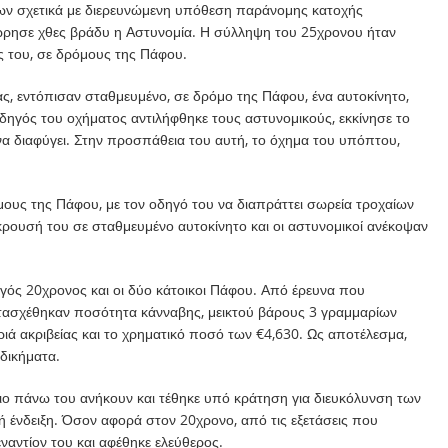
ων σχετικά με διερευνώμενη υπόθεση παράνομης κατοχής
ώρησε χθες βράδυ η Αστυνομία. Η σύλληψη του 25χρονου ήταν
 του, σε δρόμους της Πάφου.
ας, εντόπισαν σταθμευμένο, σε δρόμο της Πάφου, ένα αυτοκίνητο,
ηγός του οχήματος αντιλήφθηκε τους αστυνομικούς, εκκίνησε το
 διαφύγει. Στην προσπάθεια του αυτή, το όχημα του υπόπτου,
υς της Πάφου, με τον οδηγό του να διαπράττει σωρεία τροχαίων
ρουσή του σε σταθμευμένο αυτοκίνητο και οι αστυνομικοί ανέκοψαν
γός 20χρονος και οι δύο κάτοικοι Πάφου. Από έρευνα που
κατασχέθηκαν ποσότητα κάνναβης, μεικτού βάρους 3 γραμμαρίων
ριά ακριβείας και το χρηματικό ποσό των €4,630. Ως αποτέλεσμα,
δικήματα.
πιο πάνω του ανήκουν και τέθηκε υπό κράτηση για διευκόλυνση των
ή ένδειξη. Όσον αφορά στον 20χρονο, από τις εξετάσεις που
ναντίον του και αφέθηκε ελεύθερος.