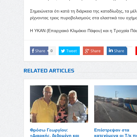
Σημειώνεται ότι κατά τη διάρκεια της καταδίωξης, τα μ
ρίχνοντας τρεις πυροβολισμούς στα ελαστικά του οχήμα
Η ΥΚΑΝ (Επαρχιακό Κλιμάκιο Πάφου) και η Τροχαία Πά
Share
Tweet
Share
Share
0
RELATED ARTICLES
Φρόσω Γεωργίου:
Επέστρεψαν στα
«Διαρκής, δεδομένη και
κατεχόμενα οι Τ/κ π