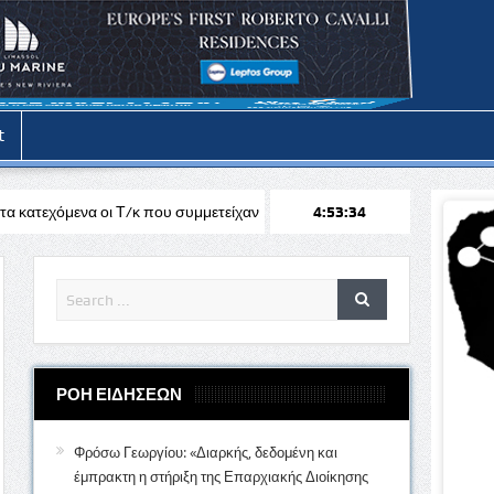
t
κ που συμμετείχαν στις εκδηλώσεις στα Κόκκινα
4:53:36
Διήμερη κράτηση σε
ΡΟΗ ΕΙΔΗΣΕΩΝ
Φρόσω Γεωργίου: «Διαρκής, δεδομένη και
έμπρακτη η στήριξη της Επαρχιακής Διοίκησης