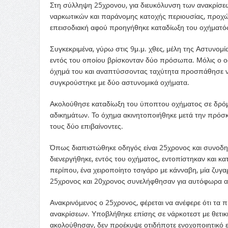
Στη σύλληψη 25χρονου, για διευκόλυνση των ανακρίσε
ναρκωτικών και παράνομης κατοχής περιουσίας, προχ
επεισοδιακή αφού προηγήθηκε καταδίωξη του οχήματός
Συγκεκριμένα, γύρω στις 9μ.μ. χθες, μέλη της Αστυνομί
εντός του οποίου βρίσκονταν δύο πρόσωπα. Μόλις ο οδ
όχημά του και αναπτύσσοντας ταχύτητα προσπάθησε να
συγκρούστηκε με δύο αστυνομικά οχήματα.
Ακολούθησε καταδίωξη του ύποπτου οχήματος σε δρόμο
αδικημάτων. Το όχημα ακινητοποιήθηκε μετά την πρόσκ
τους δύο επιβαίνοντες.
Όπως διαπιστώθηκε οδηγός είναι 25χρονος και συνοδη
διενεργήθηκε, εντός του οχήματος, εντοπίστηκαν και 
περίπου, ένα χειροποίητο τσιγάρο με κάνναβη, μία ζυγα
25χρονος και 20χρονος συνελήφθησαν για αυτόφωρα α
Ανακρινόμενος ο 25χρονος, φέρεται να ανέφερε ότι τα 
ανακρίσεων. Υποβλήθηκε επίσης σε νάρκοτεστ με θετικ
ακολούθησαν, δεν προέκυψε οτιδήποτε ενοχοποιητικό ε