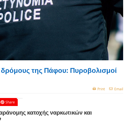
 δρόμους της Πάφου: Πυροβολισμοί
Print
Email
Share
παράνομης κατοχής ναρκωτικών και
ν