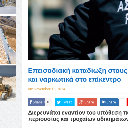
Επεισοδιακή καταδίωξη στους
και ναρκωτικά στο επίκεντρο
on:
November 15, 2024
Share
Tweet
Share
Share
0
Διερευνάται εναντίον του υπόθεση 
περιουσίας και τροχαίων αδικημάτω