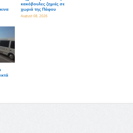
κακόβουλες ζημιές σε
κινα
χωριά της Πάφου
August 08, 2026
ύ
ικτά