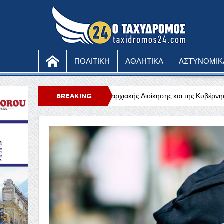
ΠΟΛΙΤΙΚΗ
ΑΘΛΗΤΙΚΑ
ΑΣΤΥΝΟΜΙΚ
στήριξη της Επαρχιακής Διοίκησης και της Κυβέρνησης προς τη Νατά και
BREAKING
– Κίτρινη προειδοποίηση
NEWS