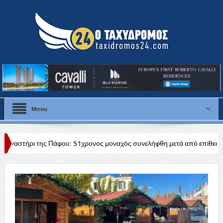
Menu
άφου: 51χρονος μοναχός συνελήφθη μετά από επίθεση με μαχαίρι
Ε