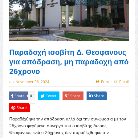
Παραδοχή ισοβίτη Δ. Θεοφανους
για απόδραση, μη παραδοχή από
26χρονο
on:
November 06, 2024
Print
Email
Share
Tweet
Share
Share
0
Share
Παραδέχθηκε την απόδραση αλλά όχι την συνωμοσία με τον
26χρονο φερόμενο συνεργό του ο ισοβίτης Δώρος
Θεοφάνους ενώ ο 26χρονος δεν παραδέχθηηκε την