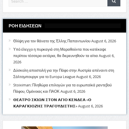
ΡΟΗ ΕΙΔΗΣΕΩΝ
Θλίψη για τον θάνατο της Έλλης Παπαντωνίου
August 6, 2026
Υπό έλεγχο η πυρκαγιά στη Μαραθούντα που κατέκαψε
περίπου τέσσερα εκτάρια, θα διερευνηθούν τα αίτια
August 6,
2026
Δύσκολη αποστολή για την Πάφο στην Αυστρία απέναντι στη
Σάλτσμπουργκ για το Europa League
August 6, 2026
Stoiximan: Πληθώρα επιλογών για τα ευρωπαϊκά ραντεβού
Πάφου, Ομόνοιας και ΠΑΟΚ
August 6, 2026
𝝝𝝚𝝖𝝩𝝦𝝤 𝝨𝝟𝝞𝝮𝝢 𝝨𝝩𝝤𝝢 𝝖𝝘𝝞𝝤 𝝟𝝚𝝢𝝙𝝚𝝖 «𝝤
𝝟𝝖𝝦𝝖𝝘𝝟𝝞𝝤𝝛𝝜𝝨 𝝩𝝦𝝖𝝘𝝤𝝪𝝙𝝞𝝨𝝩𝝜𝝨»
August 6, 2026