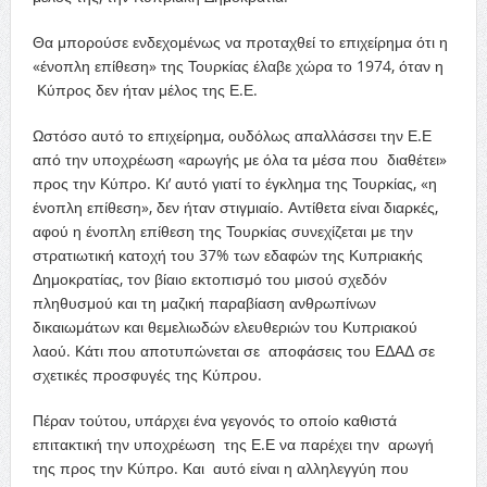
Θα μπορούσε ενδεχομένως να προταχθεί το επιχείρημα ότι η
«ένοπλη επίθεση» της Τουρκίας έλαβε χώρα το 1974, όταν η
Κύπρος δεν ήταν μέλος της Ε.Ε.
Ωστόσο αυτό το επιχείρημα, ουδόλως απαλλάσσει την Ε.Ε
από την υποχρέωση «α
ρ
ωγής με όλα τα μέσα που διαθέτει»
προς την Κύπρο. Κι’ αυτό γιατί το έγκλημα της Τουρκίας, «η
ένοπλη επίθεση», δεν ήταν στιγμιαίο. Αντίθετα είναι διαρκές,
αφού η ένοπλη επίθεση της Τουρκίας συνεχίζεται
με την
στρατιωτική κατοχή του 37% των εδαφών της Κυπριακής
Δημοκρατίας, τον βίαιο εκτοπισμό του μισού σχεδόν
πληθυσμού και τη μαζική παραβίαση ανθρωπίνων
δικαιωμάτων και θεμελιωδών ελευθεριών του Κυπριακού
λαού. Κάτι που αποτυπώνεται σε αποφάσεις του ΕΔΑΔ σε
σχετικές προσφυγές της Κύπρου.
Πέραν τούτου, υπάρχει ένα γεγονός το οποίο καθιστά
επιτακτική την υποχρέωση της Ε.Ε να παρέχει την αρωγή
της προς την Κύπρο. Και αυτό είναι η αλληλεγγύη που