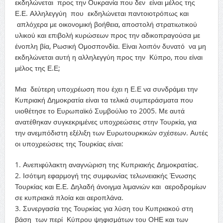
εκδηλώνεται προς την Ουκρανία που δεν είναι μέλος της
Ε.Ε.
Αλληλεγγύη που εκδηλώνεται παντοιοτρόπως και
απλόχερα με οικονομική βοήθεια, αποστολή στρατιωτικού
υλικού και επιβολή κυρώσεων προς την αδικοπραγούσα με
ένοπλη βία, Ρωσική Ομοσπονδία. Είναι λοιπόν δυνατό να μη
εκδηλώνεται αυτή η αλληλεγγύη προς την Κύπρο, που είναι
μέλος της Ε.Ε
;
Μια δεύτερη υποχρέωση που έχει η Ε.Ε να συνδράμει την
Κυπριακή Δημοκρατία είναι τα τελικά συμπεράσματα που
υιοθέτησε το Ευρωπαϊκό Συμβούλιο το 2005. Με αυτά
ανατέθηκαν συγκεκριμένες υποχρεώσεις στην Τουρκία, για
την ανεμπόδιστη εξέλιξη των Ευρωτουρκικών σχέσεων. Αυτές
οι υποχρεώσεις της Τουρκίας είναι
:
1.
Ανεπιφύλακτη αναγνώριση της Κυπριακής Δημοκρατίας.
2.
Ισότιμη εφαρμογή της συμφωνίας τελωνειακής Ένωσης
Τουρκίας και Ε.Ε. Δηλαδή άνοιγμα λιμανιών και αεροδρομίων
σε κυπριακά πλοία και αεροπλάνα.
3.
Συνεργασία της Τουρκίας για λύση του Κυπριακού στη
βάση των περί Κύπρου ψηφισμάτων του ΟΗΕ και των