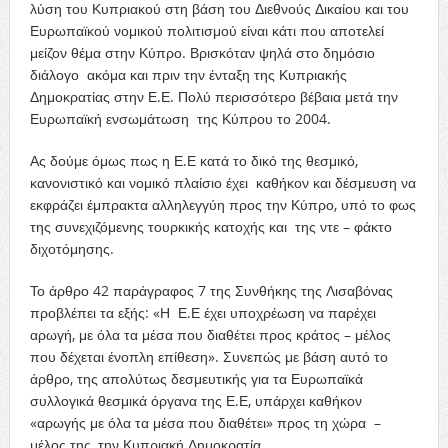
λύση του Κυπριακού στη βάση του Διεθνούς Δικαίου και του
Ευρωπαϊκού νομικού πολιτισμού είναι κάτι που αποτελεί
μείζον
θ
έμα στην Κύπρο. Βρισκόταν ψηλά στο δημόσιο
διάλογο ακόμα και πριν την ένταξη της Κυπριακής
Δημοκρατίας στην Ε.Ε. Πολύ περισσότερο βέβαια μετά την
Ευρωπαϊκή ενσωμάτωση της Κύπρου το 2004.
Ας δούμε όμως πως η Ε.Ε κατά το δικό της θεσμικό,
κανονιστικό και νομικό πλαίσιο έχει καθήκον και δέσμευση να
εκφράζει έμπρακτα αλληλεγγύη προς την Κύπρο, υπό το φως
της συνεχιζόμενης τουρκικής κατοχής και της ντε – φάκτο
διχοτόμησης.
Το άρθρο 42 παράγραφος 7 της Συνθήκης της Λισαβόνας
προβλέπει τα εξής: «Η Ε.Ε έχει υποχρέωση να παρέχει
αρωγή, με όλα τα μέσα που διαθέτει προς κράτος – μέλος
που δέχεται ένοπλη επίθεση». Συνεπώς με βάση αυτό το
άρθρο, της απολύτως δεσμευτικής για τα Ευρωπαϊκά
συλλογικά θεσμικά όργανα της Ε.Ε, υπάρχει καθήκον
«αρωγής με όλα τα μέσα που διαθέτει» προς τη χώρα –
μέλος της, την Κυπριακή Δημοκρατία.