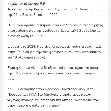
αρχ
ώ
ν και αξιών της Ε.Ε.
Τα ίδια επαναλήφθηκαν με τη λεγόμενη αντιδήλωση της Ε.Ε
της 21
ης
Σεπτεμβρίου του 2005.
Η Τουρκία αρνείται
πεισμόνως
να εκπληρώσει αυτές τις ρητές
υποχρεώσεις που της ανέθεσε το Ευρωπαϊκό Συμβούλιο και
η αντιδήλωση το 2005.
Είμαστε στο 2024. Που
είναι οι κυρώσεις που επέβαλε η Ε.Ε
στην Τουρ
κ
ία για την περιφρόνηση αυτών των αποφάσεων
για 19 ολόκληρα χρόνια
;
Είναι η ώρα να γίνουμε διεκδικητικοί και να εγκαταλείψουμε
την αιδήμ
ο
να στάση μας έναντι των Ευρωπαίων εταίρων
μας.
Σημ.: Η συνάντηση του Προέδρου Χριστοδουλίδη με τον
Πρόεδρο των ΗΠΑ Τζο
Μπάϊντεν
υπήρξε αναμφίβολα
γεγονός μεγάλης σημασίας για την Κύπρο. Αναδεικνύει τον
στρατηγικό της ρόλο στην περιοχή.