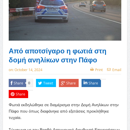
Από αποτσίγαρο η φωτιά στη
δομή ανηλίκων στην Πάφο
on:
October 14, 2024
Print
Email
Share
Tweet
Share
Share
0
Share
Φωτιά εκδηλώθηκε σε διαμέρισμα στην Δομή Ανηλίκων στην
Πάφο που όπως διαφάνηκε από εξετάσεις προκλήθηκε
τυχαία.
Σύμφωνα με τον Βοηθό Αστυνομικό Διευθυντή Επιχειρήσεων