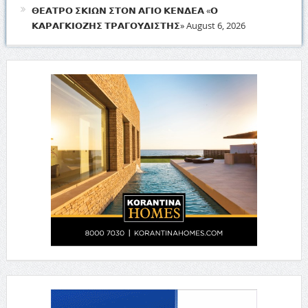
𝝝𝝚𝝖𝝩𝝦𝝤 𝝨𝝟𝝞𝝮𝝢 𝝨𝝩𝝤𝝢 𝝖𝝘𝝞𝝤 𝝟𝝚𝝢𝝙𝝚𝝖 «𝝤
𝝟𝝖𝝦𝝖𝝘𝝟𝝞𝝤𝝛𝝜𝝨 𝝩𝝦𝝖𝝘𝝤𝝪𝝙𝝞𝝨𝝩𝝜𝝨»
August 6, 2026