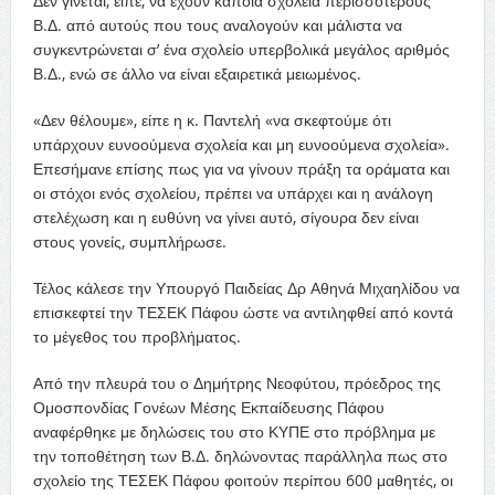
Δεν γίνεται, είπε, να έχουν κάποια σχολεία περισσότερους
Β.Δ. από αυτούς που τους αναλογούν και μάλιστα να
συγκεντρώνεται σ’ ένα σχολείο υπερβολικά μεγάλος αριθμός
Β.Δ., ενώ σε άλλο να είναι εξαιρετικά μειωμένος.
«Δεν θέλουμε», είπε η κ. Παντελή «να σκεφτούμε ότι
υπάρχουν ευνοούμενα σχολεία και μη ευνοούμενα σχολεία».
Επεσήμανε επίσης πως για να γίνουν πράξη τα οράματα και
οι στόχοι ενός σχολείου, πρέπει να υπάρχει και η ανάλογη
στελέχωση και η ευθύνη να γίνει αυτό, σίγουρα δεν είναι
στους γονείς, συμπλήρωσε.
Τέλος κάλεσε την Υπουργό Παιδείας Δρ Αθηνά Μιχαηλίδου να
επισκεφτεί την ΤΕΣΕΚ Πάφου ώστε να αντιληφθεί από κοντά
το μέγεθος του προβλήματος.
Από την πλευρά του ο Δημήτρης Νεοφύτου, πρόεδρος της
Ομοσπονδίας Γονέων Μέσης Εκπαίδευσης Πάφου
αναφέρθηκε με δηλώσεις του στο ΚΥΠΕ στο πρόβλημα με
την τοποθέτηση των Β.Δ. δηλώνοντας παράλληλα πως στο
σχολείο της ΤΕΣΕΚ Πάφου φοιτούν περίπου 600 μαθητές, οι