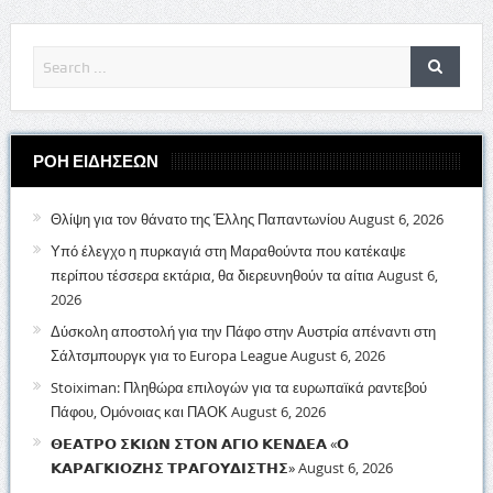
ΡΟΗ ΕΙΔΗΣΕΩΝ
Θλίψη για τον θάνατο της Έλλης Παπαντωνίου
August 6, 2026
Υπό έλεγχο η πυρκαγιά στη Μαραθούντα που κατέκαψε
περίπου τέσσερα εκτάρια, θα διερευνηθούν τα αίτια
August 6,
2026
Δύσκολη αποστολή για την Πάφο στην Αυστρία απέναντι στη
Σάλτσμπουργκ για το Europa League
August 6, 2026
Stoiximan: Πληθώρα επιλογών για τα ευρωπαϊκά ραντεβού
Πάφου, Ομόνοιας και ΠΑΟΚ
August 6, 2026
𝝝𝝚𝝖𝝩𝝦𝝤 𝝨𝝟𝝞𝝮𝝢 𝝨𝝩𝝤𝝢 𝝖𝝘𝝞𝝤 𝝟𝝚𝝢𝝙𝝚𝝖 «𝝤
𝝟𝝖𝝦𝝖𝝘𝝟𝝞𝝤𝝛𝝜𝝨 𝝩𝝦𝝖𝝘𝝤𝝪𝝙𝝞𝝨𝝩𝝜𝝨»
August 6, 2026