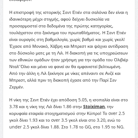
Η επιστροφή της ιστορικής Σεντ Ετιέν στα σαλόνια δεν είναι η
ιδανικότερη μέχρι στιγμής, αφού δείχνει δυσκολία να
προσαρμοστεί στα δεδομένα της πρώτης κατηγορίας,
τουλάχιστον στο ξεκίνημα του πρωταθλήματος. Η Σεντ Ετιέν
είναι ουραγός στη βαθμολογία, χωρίς βαθμό και χωρίς γκολ!
Έχασε από Μονακό, Χάβρη και Μπρεστ και ψάχνει αντίδραση
στο δύσκολο ματς με τη Λιλ. Η διακοπή για τις υποχρεώσεων
των εθνικών ομάδων ήταν χρήσιμη για την ομάδα του Ολιβιέρ
Νταλ’ Όλιο και μένει να φανεί αν θα εμφανιστεί βελτιωμένη.
Από την άλλη η Λιλ ξεκίνησε με νίκες απέναντι σε Ανζέ και
Μπρεστ, αλλά πριν τη διακοπή έχασε από την Παρί Σεν
Ζερμέν.
Η νίκη της Σεντ Ετιέν έχει απόδοση 5.05, η ισοπαλία είναι στο
3.78 και η νίκη της Λιλ δίνει 1.86 στην
Stoiximan
, την
κορυφαία εταιρεία στοιχηματισμού στην Κύπρο! Το over 2.5
γκολ δίνει 1.93 και το over 3.5 γκολ είναι στο 3.20, ενώ το
under 2.5 γκολ δίνει 1.88. Στο 1.78 το GG, στο 1.95 το NG.