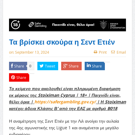
Τα βρίσκει σκούρα η Σεντ Ετιέν
on:
September 13, 2024
Print
Email
Share
Tweet
Share
Share
0
Share
Το κείμενο που ακολουθεί είναι πληρωμένη διαφήμιση
εκ μέρους της
Stoiximan Cyprus
| 18+ | Παιχνίδι είναι,
θέλει όρια |
https
://
safergambling
.
gov
.
cy
/
| Η
Stoiximan
κατέχει άδεια Κλάσης Β’ από την ΕΑΣ με αριθμό
B
018
Η αναμέτρηση της Σεντ Ετιέν με την Λιλ ανοίγει την αυλαία
της 4ης αγωνιστικής της Ligue 1 και αναμένεται με μεγάλο
ενδιαφέρον.