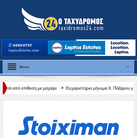
Menu
η με μαχαίρι
Ευχαριστήριο μήνυμα Χ. Πάζαρου για Α. Βαφεάδη