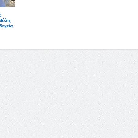
ς
Μόλις
δοχεία