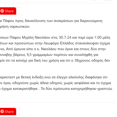
Share
Πάφου προς διευκόλυνση των ανακρίσεων για διερευνώμενη
χρήση ναρκωτικών.
σεων Πάφου Μιχάλη Νικολάου στις 30.7.24 και περί ώρα 1:00 μέλη
μάτων και προσώπων στην Λεωφόρο Ελλάδος ότανανέκοψαν όχημα
ο, Από έρευνα είπε ο κ. Νικολάου που έγινε και στους δύο στην
νναβης βάρους 9,5 γραμμαρίων περίπου και συνελήφθη για
 ότι τα κατείχε για δική του χρήση και ότι ο 38χρονος οδηγός δεν
ρκοτεστ με θετική ένδειξη ενώ σε έλεγχο αλκόολης διαφάνηκε ότι
ο όριο, οδηγούσε χωρίς άδεια οδηγού, χωρίς ασφάλεια και το όχημα
το όχημα κατακρατήθηκε . Τα δύο πρόσωπα κατηγορήθηκαν γραπτώς
Share