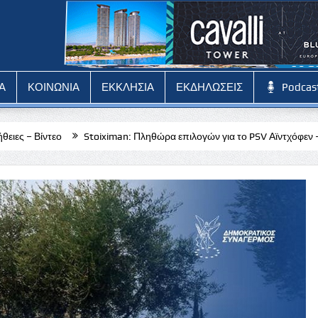
Α
ΚΟΙΝΩΝΙΑ
ΕΚΚΛΗΣΙΑ
ΕΚΔΗΛΩΣΕΙΣ
Podcas
toiximan: Πληθώρα επιλογών για το PSV Αϊντχόφεν – Φορτούνα Σιτάρντ