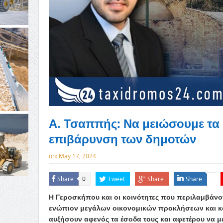
Α. Τσαππής: Να μειώσουμε τα 
επιβάρυνση των δημοτών
on:
May 17, 2024
Share
Tweet
Share
Share
0
Η Γεροσκήπου και οι κοινότητες που περιλαμβάνο
ενώπιον μεγάλων οικονομικών προκλήσεων και κα
αυξήσουν αφενός τα έσοδα τους και αφετέρου να με