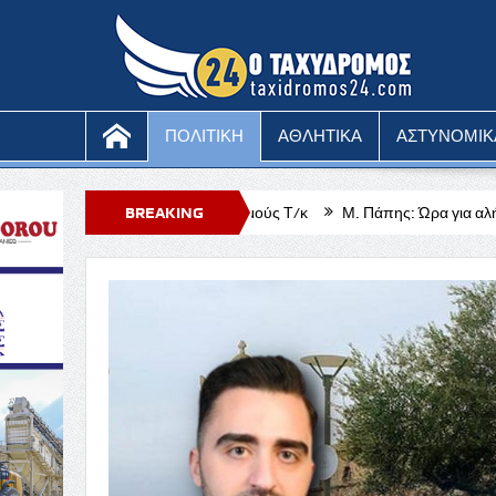
ΠΟΛΙΤΙΚΗ
ΑΘΛΗΤΙΚΑ
ΑΣΤΥΝΟΜΙΚ
νων για εορτασμούς Τ/κ
BREAKING
Μ. Πάπης: Ώρα για αλήθειες – Βίντεο
S
NEWS