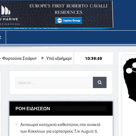
t
Υπό εξαήμερη κράτηση ο 51χρονος μοναχός για την απόπειρα φόνου
10:39:51
ΡΟΗ ΕΙΔΗΣΕΩΝ
Ακταιωροί κατοχικού καθεστώτος στα ανοικτά
των Κοκκίνων για εορτασμούς Τ/κ
August 8,