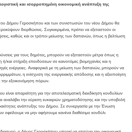
ογιστική και ισορροπημένη οικονομική ανάπτυξη της
του Δήμου Γεροσκήπου και των συνιστωσών του νέου Δήμου θα
προκύψουν διορθώσεις. Συγκεκριμένα, πρέπει να εξεταστούν οι
ήσεις, καθώς και οι τρόποι μείωσης των δαπανών, όπως η βελτίωση
ύνσεις για τους δημότες, μπορούν να εξεταστούν μέτρα όπως η
ή/και στήριξη επενδύσεων σε καινοτόμες βιομηχανίες και η
ηγές ενέργειες. Αναφορικά με τη μείωση των δαπανών, μπορούν να
ορριμμάτων, η ενίσχυση της ενεργειακής απόδοσης και η αξιοποίηση
ι την εξοικονόμηση πόρων.
ου είναι απαραίτητη για την αποτελεσματική διεκδίκηση κονδυλίων
 αναλάβει την εύρεση ευκαιριών χρηματοδότησης και την υποβολή
αιότητες ανάπτυξης του Δήμου. Σε συνεργασία με την Ένωση
ων οφείλουμε να μην αφήσουμε κανένα διαθέσιμο κονδύλι
ιασμού, ο Δήμος Γεροσκήπου μπορεί να επιτύχει την οικονομική