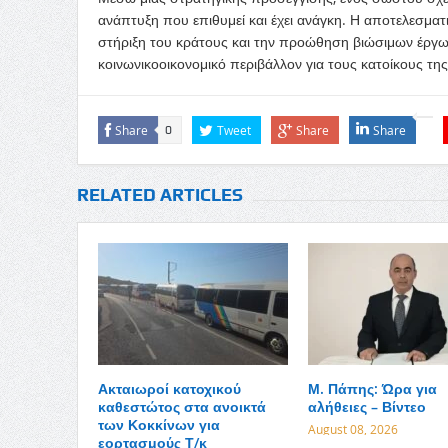
ανάπτυξη που επιθυμεί και έχει ανάγκη. Η αποτελεσματ
στήριξη του κράτους και την προώθηση βιώσιμων έργων
κοινωνικοοικονομικό περιβάλλον για τους κατοίκους της
Share
Tweet
Share
Share
0
RELATED ARTICLES
Ακταιωροί κατοχικού
Μ. Πάπης: Ώρα για
καθεστώτος στα ανοικτά
αλήθειες – Βίντεο
των Κοκκίνων για
August 08, 2026
εορτασμούς Τ/κ