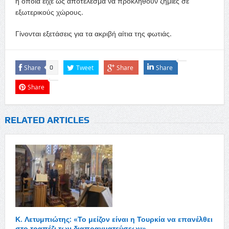
η οποία είχε ως αποτέλεσμα να προκληθούν ζημιές σε
εξωτερικούς χώρους.
Γίνονται εξετάσεις για τα ακριβή αίτια της φωτιάς.
Share
Tweet
Share
Share
0
Share
RELATED ARTICLES
Κ. Λετυμπιώτης: «Το μείζον είναι η Τουρκία να επανέλθει
στο τραπέζι των διαπραγματεύσεων»