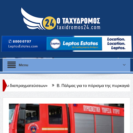
Menu
τεύσεων»
Β. Πάλμας για το πόρισμα της πυρκαγιάς: Δεν μπορώ να πω κ
ης