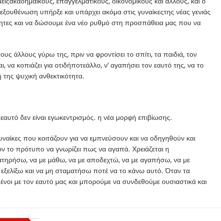
είς
ακαδημαϊκούς
,
επαγγελματικούς
, οικονομικούς
και άλλους, και
ο
 εξουθένωση
υπήρξε
και υπάρχει
ακόμα
στις
γυναίκες
της νέας
γενιάς
ητες
και να δώσουμε ένα νέο ρυθμό στη
προσπάθεια
μας που να
τους
άλλους
γύρω
της, πριν να
φροντίσει
το σπίτι, τα
παιδιά
, τον
αι, να κοπιάζει για
οτιδήποτε
άλλο
,
ν
’
αγαπήσει τον
εαυτό
της, να το
 της ψυχική ανθεκτικότητα
.
ν
εαυτό
δεν είναι
εγωκεντρισμός
. η
νέα
μορφή
επιβίωσης
.
υναίκες
που κοιτάζουν για να
εμπνεύσουν
και να οδηγηθούν και
όν
το πρότυπο να γνωρίζει πως να αγαπά
.
Χρειάζεται
η
ατηρήσω
, να με
μάθω
, να με αποδεχτώ, να με αγαπήσω, να με
εξελίξω
και ν
α μη
σταματ
ήσ
ω ποτέ
να
το κάνω αυτό
. Όταν τα
ένοι με τον εαυτό μας και μπορούμε να συνδεθούμε ουσιαστικά και