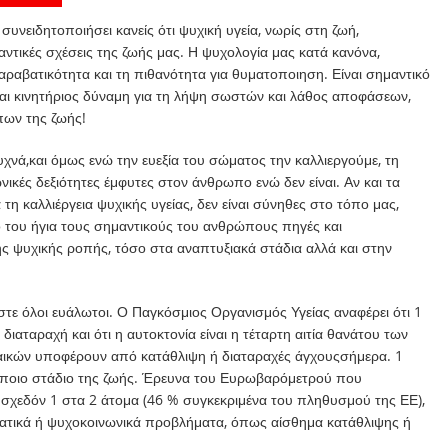
 συνειδητοποιήσει κανείς ότι
ψυχική υγεία,
νωρίς
σ
τη ζωή
,
αντικές σχέσεις της ζωής μας. Η ψυχολογία
μας
κατά κανόνα
,
παραβατικότητα και τη πιθανότητα για θυματοποιηση.
Είναι σημαντικό
αι κινητήριος δύναμη για τη λήψη σωστών κ
αι
λάθος αποφάσεων,
ων της ζωής!
υχνά
,
και όμως ενώ την ευεξία του σώματος την καλλιεργούμε, τη
νικές δεξιότητες
έμφυτες στον άνθρωπο
ενώ δ
εν
είναι
. Αν και τα
α τη
καλλιέργεια
ψυχικής
υγείας
, δεν είναι
σύνηθες
στο
τόπο
μας,
ό
του
ή
για τους σημαντικούς του ανθρώπους πηγές και
ής ψυχικής
ροπής
, τόσο
στα αναπτυξιακά
στάδια
αλλά
και στην
αστε
όλοι
ευάλωτοι. Ο Παγκόσμιος Οργανισμός Υγείας αναφέρει ότι 1
διαταραχή και
ότι
η αυτοκτονία είναι η τέταρτη αιτία θανάτου των
κών υποφέρουν από κατάθλιψη ή διαταραχές άγχους
σήμερα
. 1
άποιο στάδιο της ζωής
.
Έρευνα του Ευρωβαρόμετρού που
σχεδόν 1 στα 2 άτομα
(46
%
συγκεκριμένα
του πληθυσμού της ΕΕ),
ηματικά ή ψυχοκοινωνικά προβλήματα, όπως αίσθημα κατάθλιψης ή