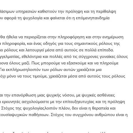
βάσιμων
υπηρεσιών καθιστούν την
πρόληψη και τη περίθαλψη
ον αφορά τη
ψυχολογία
και
φαίνεται ότι
η
επόμενη
πανδημία
 θ
α ήθελα να περιορίζεται στην πληροφόρηση και στην ενημέρωση
α
πληροφορία
, και
ένας
οδηγ
ός
για
τους σημαντικούς ρόλους της
ρ
ει
ρόλους και
λειτουργεί
μέσα από αυτούς σε πολλά επίπεδα.
γγελματί
α
ς, εθελόντρι
α
και
πολλές από τις σύγχρονες
γυναίκες
όλους
ονα όλους μαζί. Πως
μπορούμε
να
εξασκούμε
και να
πληρούμε
Για
εκπλήρωση
λοιπόν
των ρόλων
αυτών
χρειάζεται
μια
α
όχι μόνο να
τους
τιμούμε
, χ
ρειάζεται
μέσα
από
αυτούς
τους ρόλους
αι την
επανόρθωση
μιας
ψυχικής
νόσο
υ,
μ
ε
ψυχικές
ασθένει
ε
ς
ι
ερευνητές
ασχολού
μαστε
με την
επίτευξη
ευτυχίας
και τη
πρόληψη
.
Στόχος
της
ψυχολογίας
λοιπόν
πλέον
, δεν είναι η θεραπεία και
ουσία
ψυχικών
παθήσε
ων
. Στόχος του συγχρόνου ανθρώπου είναι
η