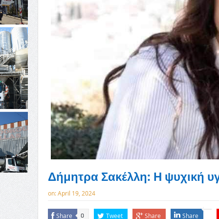
Δήμητρα Σακέλλη: Η ψυχική υγ
on:
April 19, 2024
Share
Tweet
Share
Share
0