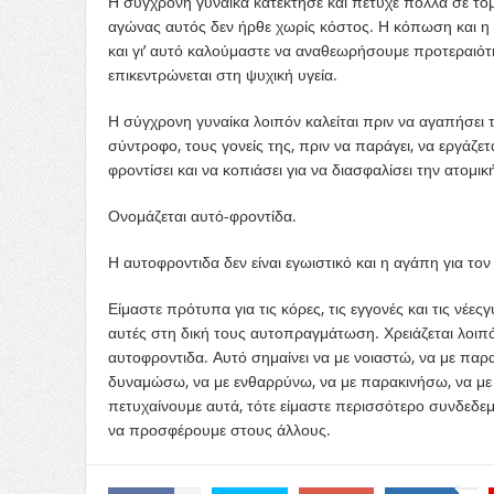
Η
σύγχρονη
γυναίκα κατέκτησε και
πέτυχε
πολλά
σε
τομ
αγώνας
αυτός
δεν
ήρθε
χωρίς
κόστος. Η κόπωση και η
και
γι’ αυτό
καλούμαστε να
αναθεωρήσουμε προτεραιότ
επικεντρώνεται στη ψυχική
υγεία
.
Η
σύγχρονη
γυναίκα λοιπόν
καλείται
πριν να αγαπήσει 
σύντροφο
, τους γονείς της, πριν να παράγει, να εργάζετ
φροντίσει
και να
κοπιάσει
για να
διασφαλίσει
την ατομική
Ονομάζεται
αυτό-
φροντίδα
.
Η αυτοφροντιδα δεν είναι
εγωιστικό
και η
αγάπη
για το
Εί
μ
αστε
πρότυπα
για τις κόρες, τις
εγγονές
και τις
νέες
γ
αυτές στη
δική
τους αυτοπραγμάτωση. Χρειάζεται
λοιπ
αυτοφροντιδα
.
Αυτό σημαίνει
ν
α με
νοιαστώ
, να με π
αρ
δυναμώσω, να με ενθαρρύνω, να με παρακινήσω, να με 
πετυχαίνουμε αυτά, τότε είμαστε περισσότερο συνδεδεμ
να προσφέρουμε
σ
τους
άλλους.