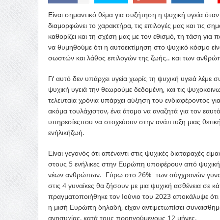
Είναι σημαντικό θέμα για συζήτηση η ψυχική υγεία όταν
διαμορφώνει το χαρακτήρα, τις επιλογές μας και
τις σημ
καθορίζει
και
τη σχέση
μας
με τον εθισμό, τη τάση για 
να θυμηθούμε ότι η
αυτοεκτίμηση στο ψυχικό κόσμο είν
σωστών κ
αι
λάθος επιλογών
της
ζωής
..
και των ανθρώπ
Γι
’
αυτό
δ
εν υπάρχει υγεία χωρίς τη ψυχική υγειά λέμε σ
ψυχική υγειά την θεωρούμε δεδομένη
,
και
τις
ψυχοκοινω
τελευταία χρόνια υπάρχει
αύξηση
του ενδιαφέροντος γι
ακόμα
τουλάχιστον
,
ένα
άτομο
να αναζητά για τον
εαυτ
υπηρεσίες
που να
στοχεύουν
στην
ανάπτυξη
μιας θετικ
ενήλική
ζωή.
Είναι γεγονός ότι α
πέναντι
στις ψυχικές διαταραχές είμ
στους 5 ενήλικες στην Ευρώπη υποφέρουν από ψυχική 
νέων ανθρώπων. Γύρω στο 26% των σύγχρονών γυναι
στις 4 γυναίκες θα ζήσουν
με
μια ψυχική ασθένεια σε κ
πραγματοποιήθηκε τον Ιούνιο του 2023 αποκάλυψε ότι
η μισή Ευρώπη
δηλαδή
, είχαν αντιμετωπίσει συναισθ
ανησυχίας, κατά τους προηγούμενους 12 μήνες.