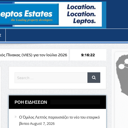
t
τον Ιούλιο 2026
Στην ΚΟΠ ο Γιώργος Πίτρος
9:16:24
Σε λιγότερο από έ
ΡΟΗ ΕΙΔΗΣΕΩΝ
Ο Όμιλος Λεπτός παρουσιάζει το νέο του εταιρικό
βίντεο
August 7, 2026