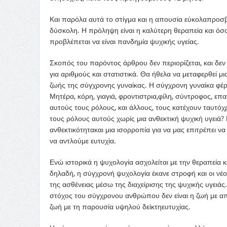
Και παρόλα αυτά το στίγμα και η απουσία
εύκολα
προ
σ
δύσκολη. Η πρόληψη
είναι
η καλύτερη θεραπεία και όσ
προβλέπεται να
είναι πανδημία
ψυχική
ς
υγεία
ς
.
Σ
κοπός
του παρόντος άρθρου δεν περιορίζεται
, και
δεν
για αριθμούς και
στατιστικά
.
Θα ήθελα να
μεταφερ
θεί
μι
ζωής
της σύγχρονης
γυναίκας
.
Η σύγχρονη γυναίκα
φέ
Μητέρα
, κόρ
η
, γιαγιά,
φροντιστρια
,
φίλ
η
,
σύντροφος
, επα
αυτούς
τους
ρόλους, και άλλους,
τους
κατέχ
ουν
ταυτόχρ
τους ρό
λ
ους
αυτούς
χωρίς
μια α
ν
θεκτική ψυχική
υγειά
?
ανθεκτικότητα
και μι
α
ισορροπία για ν
α
μας επιτρέπει ν
να αντλούμε
ευτυχία
.
Ενώ ι
στορικά
η
ψυχολογία
ασχολείτ
αι
με την
θεραπεία
κ
δηλαδή
,
η
σύγχρονή
ψυχολογία
έκανε
στροφή και οι
νέο
της ασθένειας
μέσω
της
διαχείρισης
της ψυχικής
υγειάς
στόχος του
σύγχρονου
ανθρώπου δεν είναι
η ζωή με
απ
ζωή
με
τη παρουσία
υ
ψηλού
δείκτη
ευτυχία
ς
.