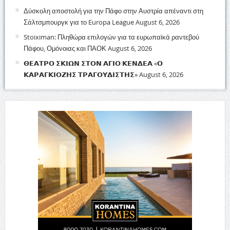
Δύσκολη αποστολή για την Πάφο στην Αυστρία απέναντι στη
Σάλτσμπουργκ για το Europa League
August 6, 2026
Stoiximan: Πληθώρα επιλογών για τα ευρωπαϊκά ραντεβού
Πάφου, Ομόνοιας και ΠΑΟΚ
August 6, 2026
𝝝𝝚𝝖𝝩𝝦𝝤 𝝨𝝟𝝞𝝮𝝢 𝝨𝝩𝝤𝝢 𝝖𝝘𝝞𝝤 𝝟𝝚𝝢𝝙𝝚𝝖 «𝝤
𝝟𝝖𝝦𝝖𝝘𝝟𝝞𝝤𝝛𝝜𝝨 𝝩𝝦𝝖𝝘𝝤𝝪𝝙𝝞𝝨𝝩𝝜𝝨»
August 6, 2026