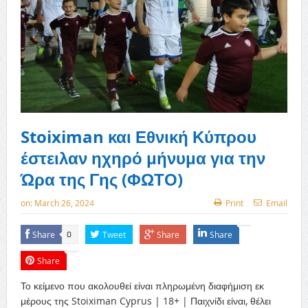
Stoiximan και Εθνική Κύπρου
έστειλαν ηχηρό μήνυμα για την
Ώρα της Γης (ΦΩΤΟ)
on:
March 26, 2024
Print
Email
Share
Tweet
Share
Share
0
Share
Το κείμενο που ακολουθεί είναι πληρωμένη διαφήμιση εκ
μέρους της
Stoiximan
Cyprus
| 18+ | Παιχνίδι είναι, θέλει