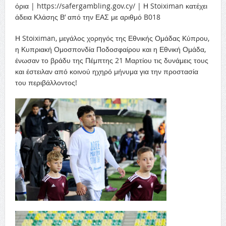
όρια |
https
://
safergambling
.
gov
.
cy
/ | Η
Stoiximan
κατέχει
άδεια Κλάσης Β’ από την ΕΑΣ με αριθμό
B
018
Η
Stoiximan
, μεγάλος χορηγός της Εθνικής Ομάδας Κύπρου,
η
Κυπριακή Ομοσπονδία Ποδοσφαίρου και
η
Εθνική Ομάδα
,
ένωσαν
το
βράδυ
της Πέμπτης 21 Μαρτίου
τις δυνάμεις τους
και
έστειλαν από κοινού
ηχηρό μήνυμα
για την προστασία
του περιβάλλοντος!