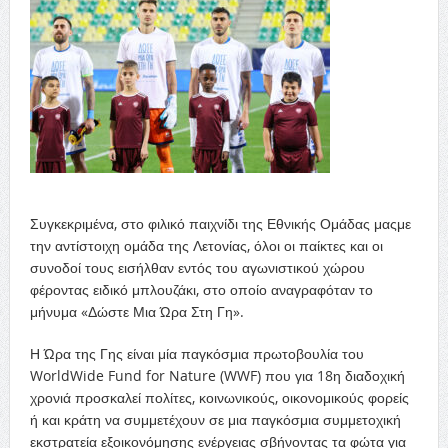
Συγκεκριμένα, στο
φιλικό παιχνίδι της Εθνικής Ομάδας
μας
με
την αντίστοιχη
ομάδα
της Λετονίας
,
όλοι οι παίκτες και οι
συνοδοί τους
εισήλθαν εντός του αγωνιστικού χώρου
φέροντας
ειδικό μπλουζάκι, στο οποίο
αναγραφόταν
το
μήνυμα «Δώστε Μια Ώρα Στη Γη».
Η Ώρα της Γης είναι μία παγκόσμια πρωτοβουλία του
World
Wide
Fund
for
Nature
(
WWF
) που για 18η διαδοχική
χρονιά προσκαλεί πολίτες, κοινωνικούς, οικονομικούς φορείς
ή και κράτη να συμμετέχουν σε μια παγκόσμια συμμετοχική
εκστρατεία εξοικονόμησης ενέργειας σβήνοντας τα φώτα για