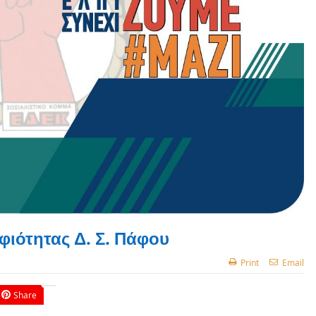
φιότητας Δ. Σ. Πάφου
Print
Email
Share