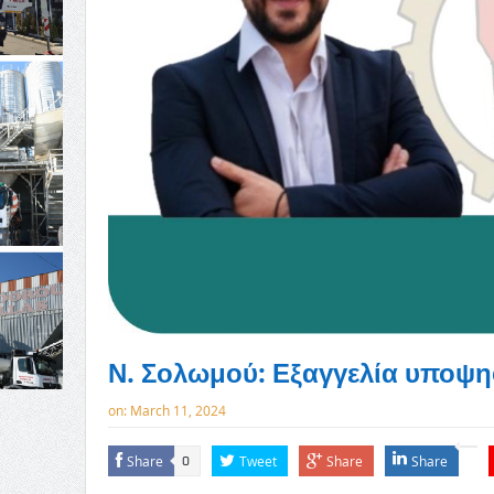
Ν. Σολωμού: Εξαγγελία υποψη
on:
March 11, 2024
Share
Tweet
Share
Share
0