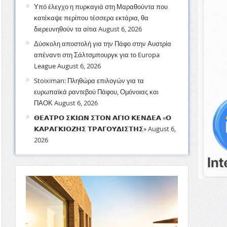
Υπό έλεγχο η πυρκαγιά στη Μαραθούντα που
κατέκαψε περίπου τέσσερα εκτάρια, θα
διερευνηθούν τα αίτια
August 6, 2026
Δύσκολη αποστολή για την Πάφο στην Αυστρία
απέναντι στη Σάλτσμπουργκ για το Europa
League
August 6, 2026
Stoiximan: Πληθώρα επιλογών για τα
ευρωπαϊκά ραντεβού Πάφου, Ομόνοιας και
ΠΑΟΚ
August 6, 2026
𝝝𝝚𝝖𝝩𝝦𝝤 𝝨𝝟𝝞𝝮𝝢 𝝨𝝩𝝤𝝢 𝝖𝝘𝝞𝝤 𝝟𝝚𝝢𝝙𝝚𝝖 «𝝤
𝝟𝝖𝝦𝝖𝝘𝝟𝝞𝝤𝝛𝝜𝝨 𝝩𝝦𝝖𝝘𝝤𝝪𝝙𝝞𝝨𝝩𝝜𝝨»
August 6,
2026