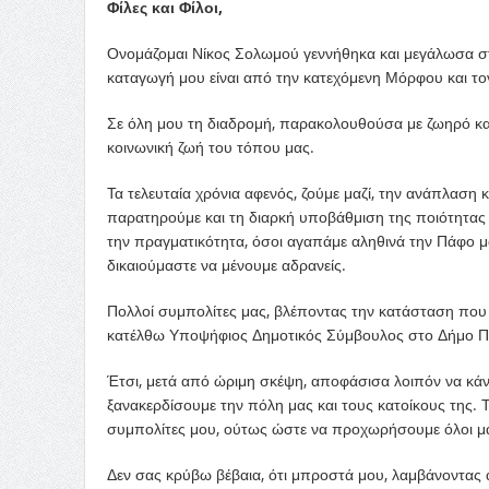
Φίλες και Φίλοι,
Ονομάζομαι Νίκος Σολωμού γεννήθηκα και μεγάλωσα στη
καταγωγή μου είναι από την κατεχόμενη Μόρφου και το
Σε όλη μου τη διαδρομή, παρακολουθούσα με ζωηρό και 
κοινωνική ζωή του τόπου μας.
Τα τελευταία χρόνια αφενός, ζούμε μαζί, την ανάπλαση 
παρατηρούμε και τη διαρκή υποβάθμιση της ποιότητας ζ
την πραγματικότητα, όσοι αγαπάμε αληθινά την Πάφο μα
δικαιούμαστε να μένουμε αδρανείς.
Πολλοί συμπολίτες μας, βλέποντας την κατάσταση που 
κατέλθω Υποψήφιος Δημοτικός Σύμβουλος στο Δήμο Πάφ
Έτσι, μετά από ώριμη σκέψη, αποφάσισα λοιπόν να κάνω
ξανακερδίσουμε την πόλη μας και τους κατοίκους της.
συμπολίτες μου, ούτως ώστε να προχωρήσουμε όλοι μα
Δεν σας κρύβω βέβαια, ότι μπροστά μου, λαμβάνοντας 