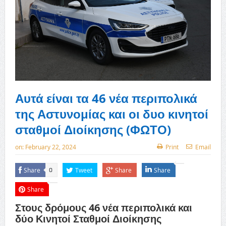
Αυτά είναι τα 46 νέα περιπολικά
της Αστυνομίας και οι δυο κινητοί
σταθμοί Διοίκησης (ΦΩΤΟ)
on:
February 22, 2024
Print
Email
Share
Tweet
Share
Share
0
Share
Στους δρόμους 46 νέα περιπολικά και
δύο Κινητοί Σταθμοί Διοίκησης