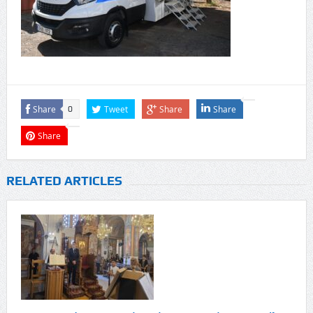
Share
Tweet
Share
Share
0
Share
RELATED ARTICLES