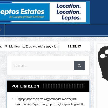
t
ια αλήθειες – Βίντεο
Stoiximan: Πληθώρα επιλογών για το PSV Αϊντ
12:25:19
ΡΟΗ ΕΙΔΗΣΕΩΝ
Διήμερη κράτηση σε 44χρονο για κλοπές και
κακόβουλες ζημιές σε χωριά της Πάφου
August 8,