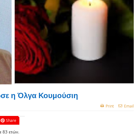
ωσε η Όλγα Κουμούσιη
Print
Email
Share
 83 ετών.