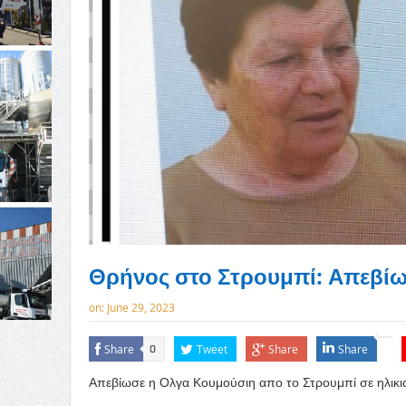
Θρήνος στο Στρουμπί: Απεβί
on:
June 29, 2023
Share
Tweet
Share
Share
0
Απεβίωσε η Ολγα Κουμούσιη απο το Στρουμπί σε ηλικια