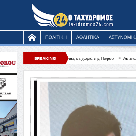
ΠΟΛΙΤΙΚΗ
ΑΘΛΗΤΙΚΑ
ΑΣΤΥΝΟΜΙΚ
κακόβουλες ζημιές σε χωριά της Πάφου
BREAKING
Ακταιωροί κατοχικού καθεστώ
NEWS