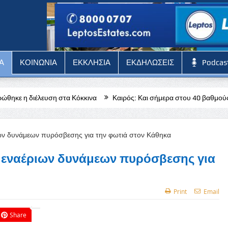
Α
ΚΟΙΝΩΝΙΑ
ΕΚΚΛΗΣΙΑ
ΕΚΔΗΛΩΣΕΙΣ
Podcas
τα Κόκκινα
Καιρός: Και σήμερα στου 40 βαθμούς το θερμόμετρο – Κ
ι εναέριων δυνάμεων πυρόσβεσης για
Print
Email
Share