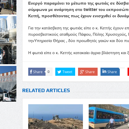
Ενεργό παραμένει το μέτωπο της φωτιάς σε δύσβα
σύμφωνα με ανάρτηση στο twitter του εκπροσώπ
Κεττή, προσθέτοντας πως έχουν ενισχυθεί οι δυνά
Για την κατάσβεση της φωτιάς είπε ο κ. Κεττής έχουν 
πυροσβεστικούς αταθμούς Πάφου, Πόλης Χρυσοχούς, Πέ
τηνΥπηρεσία Θήρας , δύο προωθητές γαιών και δύο πυ
Η φωτιά είπε ο κ. Κεττής κατακαίει άγρια βλάστηση και
Share
Tweet
Share
Share
0
RELATED ARTICLES