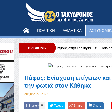
ΠΟΛΙΤΙΚΗ
ΑΘΛΗΤΙΚΑ
ΑΣΤΥΝΟΜΙΚ
υρκικούς βομβαρδισμούς στην Τηλλυρία
BREAKING
Ολοκληρώθηκε η διέλευση σ
NEWS
Πάφος: Ενίσχυση επίγειων κα
την φωτιά στον Κάθηκα
on:
June 27, 2023
Share
Tweet
Share
Share
0