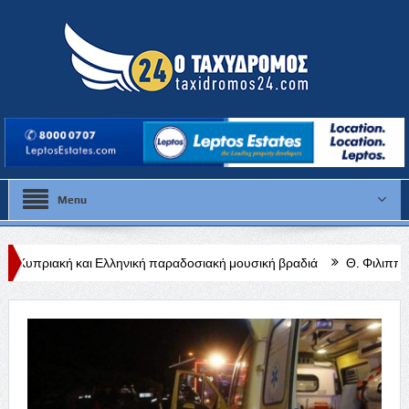
Menu
ηνική παραδοσιακή μουσική βραδιά
Θ. Φιλιππίδης: Από τις ρίζες τ