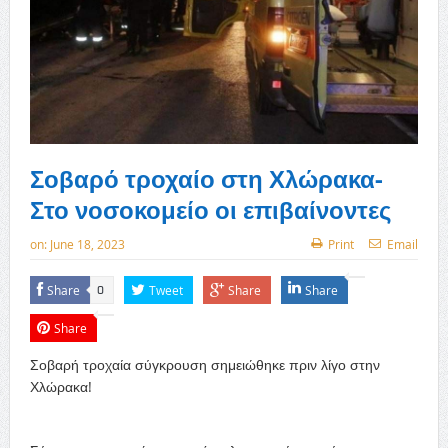
Σοβαρό τροχαίο στη Χλώρακα-
Στο νοσοκομείο οι επιβαίνοντες
on:
June 18, 2023
Print
Email
Share
Tweet
Share
Share
0
Share
Σοβαρή τροχαία σύγκρουση σημειώθηκε πριν λίγο στην
Χλώρακα!