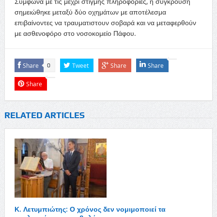
Σύμφωνα με τις μέχρι στιγμής πληροφορίες, η σύγκρουση
σημειώθηκε μεταξύ δύο οχημάτων με αποτέλεσμα
επιβαίνοντες να τραυματιστουν σοβαρά και να μεταφερθούν
με ασθενοφόρο στο νοσοκομείο Πάφου.
Share
Tweet
Share
Share
0
Share
RELATED ARTICLES
Κ. Λετυμπιώτης: Ο χρόνος δεν νομιμοποιεί τα