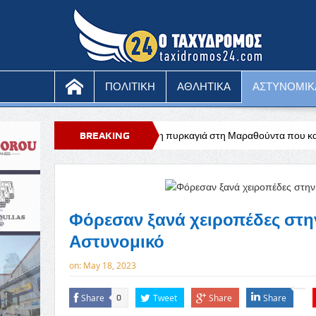
ΠΟΛΙΤΙΚΗ
ΑΘΛΗΤΙΚΑ
ΑΣΤΥΝΟΜΙΚ
Υπό έλεγχο η πυρκαγιά στη Μαραθούντα που κατέκαψε περίπου τέσσερα
BREAKING
NEWS
Φόρεσαν ξανά χειροπέδες στη
Αστυνομικό
on:
May 18, 2023
Share
Tweet
Share
Share
0