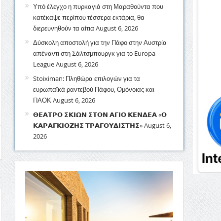
Υπό έλεγχο η πυρκαγιά στη Μαραθούντα που
κατέκαψε περίπου τέσσερα εκτάρια, θα
διερευνηθούν τα αίτια
August 6, 2026
Δύσκολη αποστολή για την Πάφο στην Αυστρία
απέναντι στη Σάλτσμπουργκ για το Europa
League
August 6, 2026
Stoiximan: Πληθώρα επιλογών για τα
ευρωπαϊκά ραντεβού Πάφου, Ομόνοιας και
ΠΑΟΚ
August 6, 2026
𝝝𝝚𝝖𝝩𝝦𝝤 𝝨𝝟𝝞𝝮𝝢 𝝨𝝩𝝤𝝢 𝝖𝝘𝝞𝝤 𝝟𝝚𝝢𝝙𝝚𝝖 «𝝤
𝝟𝝖𝝦𝝖𝝘𝝟𝝞𝝤𝝛𝝜𝝨 𝝩𝝦𝝖𝝘𝝤𝝪𝝙𝝞𝝨𝝩𝝜𝝨»
August 6,
2026