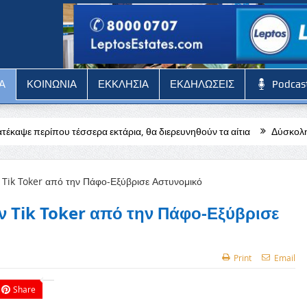
Α
ΚΟΙΝΩΝΙΑ
ΕΚΚΛΗΣΙΑ
ΕΚΔΗΛΩΣΕΙΣ
Podcas
 εκτάρια, θα διερευνηθούν τα αίτια
Δύσκολη αποστολή για την Πάφ
ν Tik Toker από την Πάφο-Εξύβρισε
Print
Email
Share