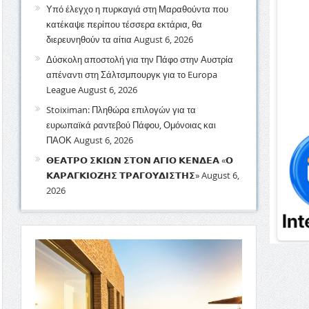
Υπό έλεγχο η πυρκαγιά στη Μαραθούντα που
κατέκαψε περίπου τέσσερα εκτάρια, θα
διερευνηθούν τα αίτια
August 6, 2026
Δύσκολη αποστολή για την Πάφο στην Αυστρία
απέναντι στη Σάλτσμπουργκ για το Europa
League
August 6, 2026
Stoiximan: Πληθώρα επιλογών για τα
ευρωπαϊκά ραντεβού Πάφου, Ομόνοιας και
ΠΑΟΚ
August 6, 2026
𝝝𝝚𝝖𝝩𝝦𝝤 𝝨𝝟𝝞𝝮𝝢 𝝨𝝩𝝤𝝢 𝝖𝝘𝝞𝝤 𝝟𝝚𝝢𝝙𝝚𝝖 «𝝤
𝝟𝝖𝝦𝝖𝝘𝝟𝝞𝝤𝝛𝝜𝝨 𝝩𝝦𝝖𝝘𝝤𝝪𝝙𝝞𝝨𝝩𝝜𝝨»
August 6,
2026