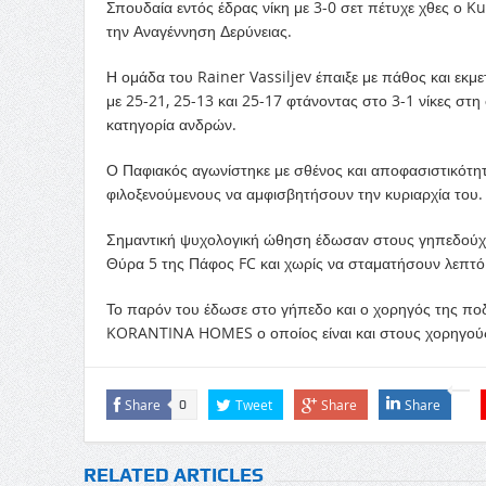
Σπουδαία εντός έδρας νίκη με 3-0 σετ πέτυχε χθες ο 
την Αναγέννηση Δερύνειας.
Η ομάδα του Rainer Vassiljev έπαιξε με πάθος και εκμε
με 25-21, 25-13 και 25-17 φτάνοντας στο 3-1 νίκες σ
κατηγορία ανδρών.
Ο Παφιακός αγωνίστηκε με σθένος και αποφασιστικότητ
φιλοξενούμενους να αμφισβητήσουν την κυριαρχία του.
Σημαντική ψυχολογική ώθηση έδωσαν στους γηπεδούχους
Θύρα 5 της Πάφος FC και χωρίς να σταματήσουν λεπτό 
Το παρόν του έδωσε στο γήπεδο και ο χορηγός της ποδ
KORANTINA HOMES ο οποίος είναι και στους χορηγούς
Share
Tweet
Share
Share
0
RELATED ARTICLES