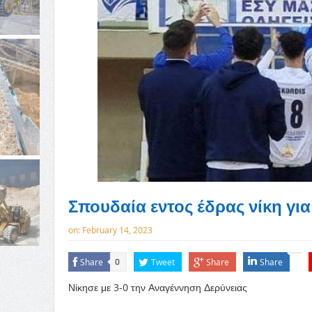
Σπουδαία εντος έδρας νίκη γι
on:
February 14, 2023
Share
Tweet
Share
Share
0
Νίκησε με 3-0 την Αναγέννηση Δερύνειας