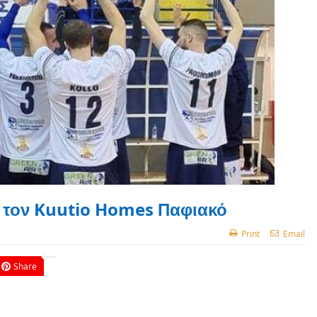
α τον Kuutio Homes Παφιακό
Print
Email
Share